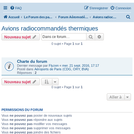
FAQ
S’enregistrer
Connexion
R
Accueil
Le Forum des passionnés d'aviation
Forum Aéromodélisme
Avions radiocommandés thermiques
e
Avions radiocommandés thermiques
c
Rechercher
Recherche avanc
Nouveau sujet
h
0 sujet • Page
1
sur
1
e
Annonces
r
c
Charte du forum
Dernier message par
Flyzen
«
mer. 21 sept. 2016, 17:17
h
Posté dans
Aéroports de Paris (CDG, ORY, BVA)
Réponses :
2
e
Nouveau sujet
r
0 sujet • Page
1
sur
1
Aller à
PERMISSIONS DU FORUM
Vous
ne pouvez pas
poster de nouveaux sujets
Vous
ne pouvez pas
répondre aux sujets
Vous
ne pouvez pas
modifier vos messages
Vous
ne pouvez pas
supprimer vos messages
Vous
ne pouvez pas
joindre des fichiers