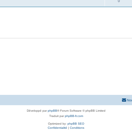
0
Nou
Développé par
phpBB
® Forum Software © phpBB Limited
Traduit par
phpBB-fr.com
Optimized by:
phpBB SEO
Confidentialité
|
Conditions