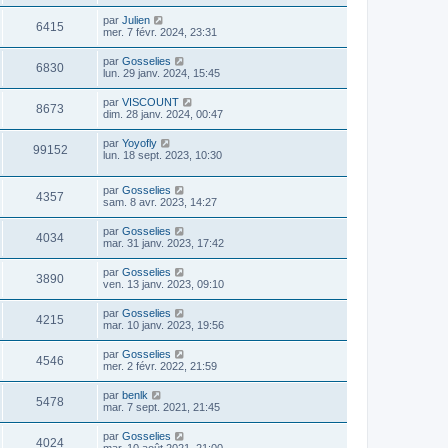
par
Julien
6415
mer. 7 févr. 2024, 23:31
par
Gosselies
6830
lun. 29 janv. 2024, 15:45
par
VISCOUNT
8673
dim. 28 janv. 2024, 00:47
par
Yoyofly
99152
lun. 18 sept. 2023, 10:30
par
Gosselies
4357
sam. 8 avr. 2023, 14:27
par
Gosselies
4034
mar. 31 janv. 2023, 17:42
par
Gosselies
3890
ven. 13 janv. 2023, 09:10
par
Gosselies
4215
mar. 10 janv. 2023, 19:56
par
Gosselies
4546
mer. 2 févr. 2022, 21:59
par
benlk
5478
mar. 7 sept. 2021, 21:45
par
Gosselies
4024
mar. 10 août 2021, 21:00