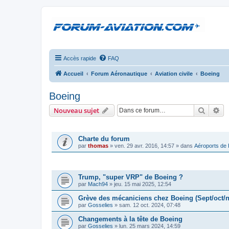
Accès rapide
FAQ
Accueil
Forum Aéronautique
Aviation civile
Boeing
Boeing
Recher
Re
Nouveau sujet
ANNONCES
Charte du forum
par
thomas
»
ven. 29 avr. 2016, 14:57
» dans
Aéroports de
SUJETS
Trump, "super VRP" de Boeing ?
par
Mach94
»
jeu. 15 mai 2025, 12:54
Grève des mécaniciens chez Boeing (Sept/oct/n
par
Gosselies
»
sam. 12 oct. 2024, 07:48
Changements à la tête de Boeing
par
Gosselies
»
lun. 25 mars 2024, 14:59