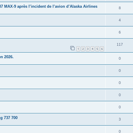
 MAX-9 après l’incident de l’avion d’Alaska Airlines
8
4
6
117
1
2
3
4
5
6
en 2026.
0
0
0
0
0
ng 737 700
3
0