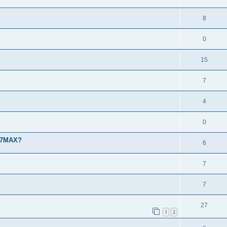
8
0
15
7
4
0
737MAX?
6
7
7
27
1
2