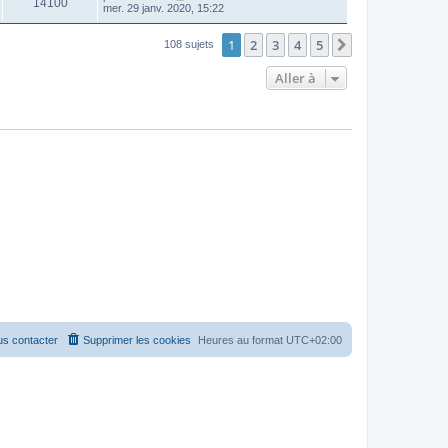
14100
mer. 29 janv. 2020, 15:22
1
2
3
4
5
Suivante
108 sujets
Aller à
s contacter
Supprimer les cookies
Heures au format
UTC+02:00