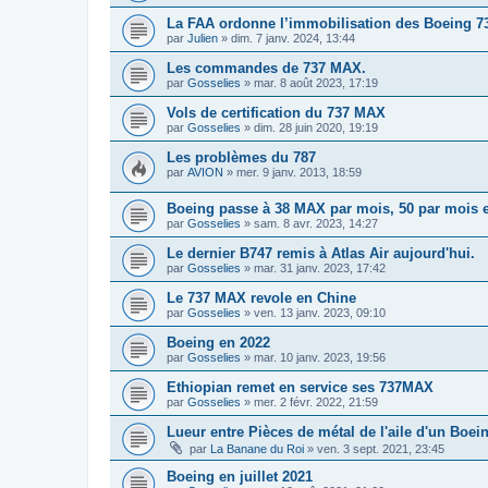
La FAA ordonne l’immobilisation des Boeing 737
par
Julien
»
dim. 7 janv. 2024, 13:44
Les commandes de 737 MAX.
par
Gosselies
»
mar. 8 août 2023, 17:19
Vols de certification du 737 MAX
par
Gosselies
»
dim. 28 juin 2020, 19:19
Les problèmes du 787
par
AVION
»
mer. 9 janv. 2013, 18:59
Boeing passe à 38 MAX par mois, 50 par mois 
par
Gosselies
»
sam. 8 avr. 2023, 14:27
Le dernier B747 remis à Atlas Air aujourd'hui.
par
Gosselies
»
mar. 31 janv. 2023, 17:42
Le 737 MAX revole en Chine
par
Gosselies
»
ven. 13 janv. 2023, 09:10
Boeing en 2022
par
Gosselies
»
mar. 10 janv. 2023, 19:56
Ethiopian remet en service ses 737MAX
par
Gosselies
»
mer. 2 févr. 2022, 21:59
Lueur entre Pièces de métal de l'aile d'un Boei
par
La Banane du Roi
»
ven. 3 sept. 2021, 23:45
Boeing en juillet 2021