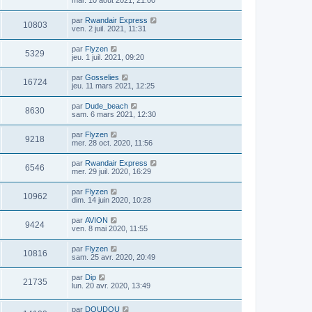
par
Rwandair Express
10803
ven. 2 juil. 2021, 11:31
par
Flyzen
5329
jeu. 1 juil. 2021, 09:20
par
Gosselies
16724
jeu. 11 mars 2021, 12:25
par
Dude_beach
8630
sam. 6 mars 2021, 12:30
par
Flyzen
9218
mer. 28 oct. 2020, 11:56
par
Rwandair Express
6546
mer. 29 juil. 2020, 16:29
par
Flyzen
10962
dim. 14 juin 2020, 10:28
par
AVION
9424
ven. 8 mai 2020, 11:55
par
Flyzen
10816
sam. 25 avr. 2020, 20:49
par
Dip
21735
lun. 20 avr. 2020, 13:49
par
DOUDOU