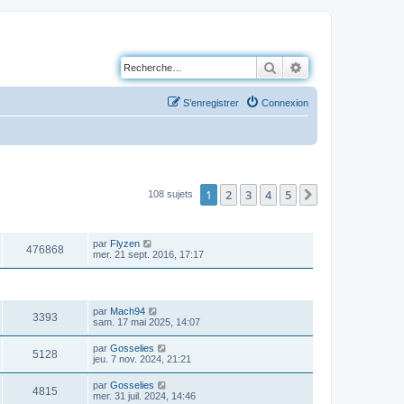
Rechercher
Recherche avancé
S’enregistrer
Connexion
1
2
3
4
5
Suivante
108 sujets
VUES
DERNIER MESSAGE
par
Flyzen
476868
mer. 21 sept. 2016, 17:17
VUES
DERNIER MESSAGE
par
Mach94
3393
sam. 17 mai 2025, 14:07
par
Gosselies
5128
jeu. 7 nov. 2024, 21:21
par
Gosselies
4815
mer. 31 juil. 2024, 14:46