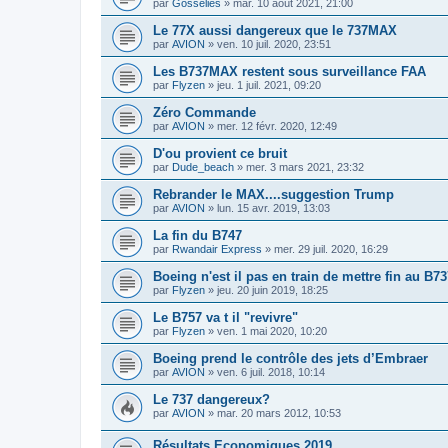
par
Gosselies
»
mar. 10 août 2021, 21:00
Le 77X aussi dangereux que le 737MAX
par
AVION
»
ven. 10 juil. 2020, 23:51
Les B737MAX restent sous surveillance FAA
par
Flyzen
»
jeu. 1 juil. 2021, 09:20
Zéro Commande
par
AVION
»
mer. 12 févr. 2020, 12:49
D'ou provient ce bruit
par
Dude_beach
»
mer. 3 mars 2021, 23:32
Rebrander le MAX....suggestion Trump
par
AVION
»
lun. 15 avr. 2019, 13:03
La fin du B747
par
Rwandair Express
»
mer. 29 juil. 2020, 16:29
Boeing n'est il pas en train de mettre fin au B
par
Flyzen
»
jeu. 20 juin 2019, 18:25
Le B757 va t il "revivre"
par
Flyzen
»
ven. 1 mai 2020, 10:20
Boeing prend le contrôle des jets d’Embraer
par
AVION
»
ven. 6 juil. 2018, 10:14
Le 737 dangereux?
par
AVION
»
mar. 20 mars 2012, 10:53
Résultats Economiques 2019