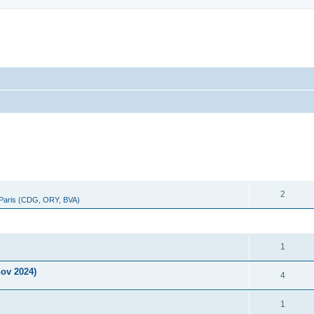
cher
cherche avancée
RÉPONSES
2
 Paris (CDG, ORY, BVA)
RÉPONSES
1
ov 2024)
4
1