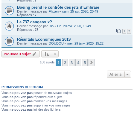
Réponses :
7
Boeing prend le contrôle des jets d’Embraer
Dernier message par
Flyzen
«
sam. 25 avr. 2020, 20:49
Réponses :
7
Le 737 dangereux?
Dernier message par
Dip
«
lun. 20 avr. 2020, 13:49
Réponses :
27
1
2
Résultats Economiques 2019
Dernier message par
DOUDOU
«
mer. 29 janv. 2020, 15:22
Nouveau sujet
1
2
3
4
5
Suivante
108 sujets
Aller à
PERMISSIONS DU FORUM
Vous
ne pouvez pas
poster de nouveaux sujets
Vous
ne pouvez pas
répondre aux sujets
Vous
ne pouvez pas
modifier vos messages
Vous
ne pouvez pas
supprimer vos messages
Vous
ne pouvez pas
joindre des fichiers