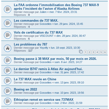
La FAA ordonne l’immobilisation des Boeing 737 MAX-9
après l’incident de l’avion d’Alaska Airlines
Dernier message par
Julien
«
mer. 7 févr. 2024, 23:31
Réponses :
8
Les commandes de 737 MAX.
Dernier message par
Gosselies
«
lun. 29 janv. 2024, 15:45
Réponses :
4
Vols de certification du 737 MAX
Dernier message par
VISCOUNT
«
dim. 28 janv. 2024, 00:47
Réponses :
6
Les problèmes du 787
Dernier message par
Yoyofly
«
lun. 18 sept. 2023, 10:30
Réponses :
117
1
2
3
4
5
6
Boeing passe à 38 MAX par mois, 50 par mois en 2026.
Dernier message par
Gosselies
«
sam. 8 avr. 2023, 14:27
Le dernier B747 remis à Atlas Air aujourd'hui.
Dernier message par
Gosselies
«
mar. 31 janv. 2023, 17:42
Le 737 MAX revole en Chine
Dernier message par
Gosselies
«
ven. 13 janv. 2023, 09:10
Boeing en 2022
Dernier message par
Gosselies
«
mar. 10 janv. 2023, 19:56
Ethiopian remet en service ses 737MAX
Dernier message par
Gosselies
«
mer. 2 févr. 2022, 21:59