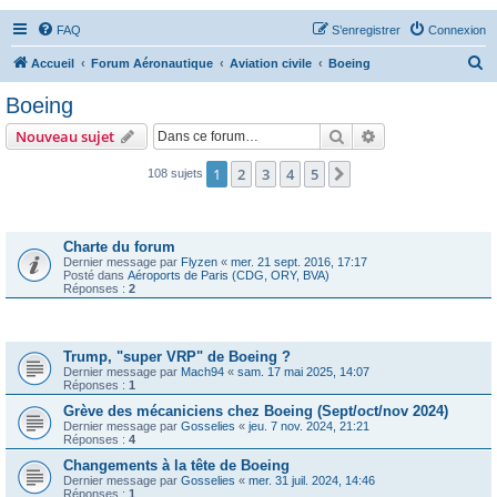
FAQ
S’enregistrer
Connexion
R
Accueil
Forum Aéronautique
Aviation civile
Boeing
e
Boeing
c
Rechercher
Recherche avanc
Nouveau sujet
h
e
1
2
3
4
5
Suivante
108 sujets
r
Annonces
c
Charte du forum
h
Dernier message par
Flyzen
«
mer. 21 sept. 2016, 17:17
Posté dans
Aéroports de Paris (CDG, ORY, BVA)
e
Réponses :
2
r
Sujets
Trump, "super VRP" de Boeing ?
Dernier message par
Mach94
«
sam. 17 mai 2025, 14:07
Réponses :
1
Grève des mécaniciens chez Boeing (Sept/oct/nov 2024)
Dernier message par
Gosselies
«
jeu. 7 nov. 2024, 21:21
Réponses :
4
Changements à la tête de Boeing
Dernier message par
Gosselies
«
mer. 31 juil. 2024, 14:46
Réponses :
1