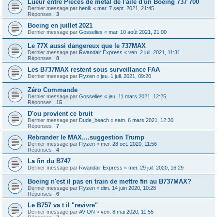
Lueur entre Pièces de métal de l'aile d'un Boeing 737 700
Dernier message par
benlk
«
mar. 7 sept. 2021, 21:45
Réponses :
3
Boeing en juillet 2021
Dernier message par
Gosselies
«
mar. 10 août 2021, 21:00
Le 77X aussi dangereux que le 737MAX
Dernier message par
Rwandair Express
«
ven. 2 juil. 2021, 11:31
Réponses :
8
Les B737MAX restent sous surveillance FAA
Dernier message par
Flyzen
«
jeu. 1 juil. 2021, 09:20
Zéro Commande
Dernier message par
Gosselies
«
jeu. 11 mars 2021, 12:25
Réponses :
15
D'ou provient ce bruit
Dernier message par
Dude_beach
«
sam. 6 mars 2021, 12:30
Réponses :
7
Rebrander le MAX....suggestion Trump
Dernier message par
Flyzen
«
mer. 28 oct. 2020, 11:56
Réponses :
4
La fin du B747
Dernier message par
Rwandair Express
«
mer. 29 juil. 2020, 16:29
Boeing n'est il pas en train de mettre fin au B737MAX?
Dernier message par
Flyzen
«
dim. 14 juin 2020, 10:28
Réponses :
6
Le B757 va t il "revivre"
Dernier message par
AVION
«
ven. 8 mai 2020, 11:55