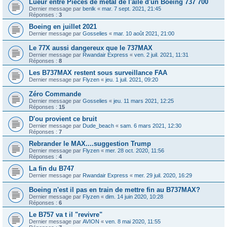
Lueur entre Pièces de métal de l'aile d'un Boeing 737 700
Dernier message par
benlk
«
mar. 7 sept. 2021, 21:45
Réponses :
3
Boeing en juillet 2021
Dernier message par
Gosselies
«
mar. 10 août 2021, 21:00
Le 77X aussi dangereux que le 737MAX
Dernier message par
Rwandair Express
«
ven. 2 juil. 2021, 11:31
Réponses :
8
Les B737MAX restent sous surveillance FAA
Dernier message par
Flyzen
«
jeu. 1 juil. 2021, 09:20
Zéro Commande
Dernier message par
Gosselies
«
jeu. 11 mars 2021, 12:25
Réponses :
15
D'ou provient ce bruit
Dernier message par
Dude_beach
«
sam. 6 mars 2021, 12:30
Réponses :
7
Rebrander le MAX....suggestion Trump
Dernier message par
Flyzen
«
mer. 28 oct. 2020, 11:56
Réponses :
4
La fin du B747
Dernier message par
Rwandair Express
«
mer. 29 juil. 2020, 16:29
Boeing n'est il pas en train de mettre fin au B737MAX?
Dernier message par
Flyzen
«
dim. 14 juin 2020, 10:28
Réponses :
6
Le B757 va t il "revivre"
Dernier message par
AVION
«
ven. 8 mai 2020, 11:55