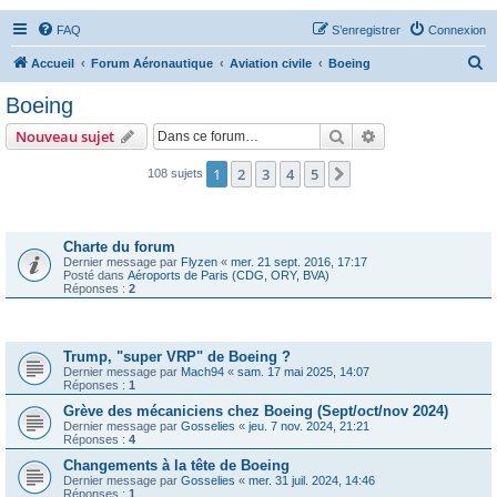
FAQ
S’enregistrer
Connexion
R
Accueil
Forum Aéronautique
Aviation civile
Boeing
e
Boeing
c
Rechercher
Recherche avanc
Nouveau sujet
h
e
1
2
3
4
5
Suivante
108 sujets
r
Annonces
c
Charte du forum
h
Dernier message par
Flyzen
«
mer. 21 sept. 2016, 17:17
Posté dans
Aéroports de Paris (CDG, ORY, BVA)
e
Réponses :
2
r
Sujets
Trump, "super VRP" de Boeing ?
Dernier message par
Mach94
«
sam. 17 mai 2025, 14:07
Réponses :
1
Grève des mécaniciens chez Boeing (Sept/oct/nov 2024)
Dernier message par
Gosselies
«
jeu. 7 nov. 2024, 21:21
Réponses :
4
Changements à la tête de Boeing
Dernier message par
Gosselies
«
mer. 31 juil. 2024, 14:46
Réponses :
1