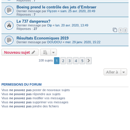
Réponses :
7
Boeing prend le contrôle des jets d’Embraer
Dernier message par
Flyzen
«
sam. 25 avr. 2020, 20:49
Réponses :
7
Le 737 dangereux?
Dernier message par
Dip
«
lun. 20 avr. 2020, 13:49
Réponses :
27
1
2
Résultats Economiques 2019
Dernier message par
DOUDOU
«
mer. 29 janv. 2020, 15:22
Nouveau sujet
1
2
3
4
5
Suivante
108 sujets
Aller à
PERMISSIONS DU FORUM
Vous
ne pouvez pas
poster de nouveaux sujets
Vous
ne pouvez pas
répondre aux sujets
Vous
ne pouvez pas
modifier vos messages
Vous
ne pouvez pas
supprimer vos messages
Vous
ne pouvez pas
joindre des fichiers