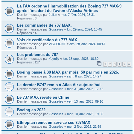
La FAA ordonne l’immobilisation des Boeing 737 MAX-9
après l’incident de l’avion d’Alaska Airlines
Dernier message par
Julien
«
mer. 7 févr. 2024, 23:31
Réponses :
8
Les commandes de 737 MAX.
Dernier message par
Gosselies
«
lun. 29 janv. 2024, 15:45
Réponses :
4
Vols de certification du 737 MAX
Dernier message par
VISCOUNT
«
dim. 28 janv. 2024, 00:47
Réponses :
6
Les problèmes du 787
Dernier message par
Yoyofly
«
lun. 18 sept. 2023, 10:30
Réponses :
117
1
2
3
4
5
6
Boeing passe à 38 MAX par mois, 50 par mois en 2026.
Dernier message par
Gosselies
«
sam. 8 avr. 2023, 14:27
Le dernier B747 remis à Atlas Air aujourd'hui.
Dernier message par
Gosselies
«
mar. 31 janv. 2023, 17:42
Le 737 MAX revole en Chine
Dernier message par
Gosselies
«
ven. 13 janv. 2023, 09:10
Boeing en 2022
Dernier message par
Gosselies
«
mar. 10 janv. 2023, 19:56
Ethiopian remet en service ses 737MAX
Dernier message par
Gosselies
«
mer. 2 févr. 2022, 21:59