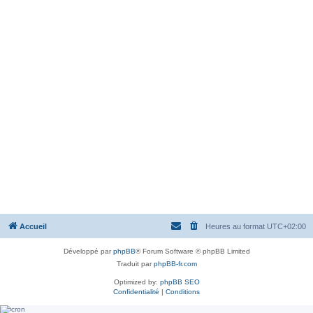
Accueil
Heures au format
UTC+02:00
Développé par
phpBB
® Forum Software © phpBB Limited
Traduit par
phpBB-fr.com
Optimized by:
phpBB SEO
Confidentialité
|
Conditions