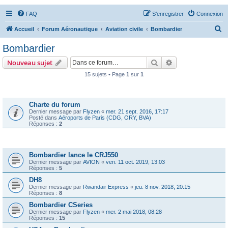
FAQ
S’enregistrer
Connexion
R
Accueil
Forum Aéronautique
Aviation civile
Bombardier
e
Bombardier
c
Rechercher
Recherche avanc
Nouveau sujet
h
15 sujets • Page
1
sur
1
e
Annonces
r
c
Charte du forum
Dernier message par
Flyzen
«
mer. 21 sept. 2016, 17:17
h
Posté dans
Aéroports de Paris (CDG, ORY, BVA)
Réponses :
2
e
r
Sujets
Bombardier lance le CRJ550
Dernier message par
AVION
«
ven. 11 oct. 2019, 13:03
Réponses :
5
DH8
Dernier message par
Rwandair Express
«
jeu. 8 nov. 2018, 20:15
Réponses :
8
Bombardier CSeries
Dernier message par
Flyzen
«
mer. 2 mai 2018, 08:28
Réponses :
15