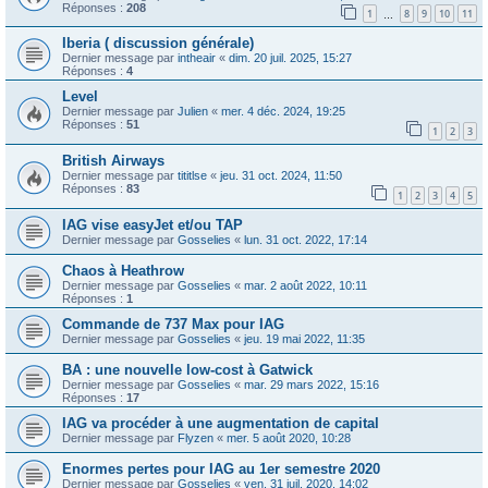
Réponses :
208
1
8
9
10
11
…
Iberia ( discussion générale)
Dernier message par
intheair
«
dim. 20 juil. 2025, 15:27
Réponses :
4
Level
Dernier message par
Julien
«
mer. 4 déc. 2024, 19:25
Réponses :
51
1
2
3
British Airways
Dernier message par
tititlse
«
jeu. 31 oct. 2024, 11:50
Réponses :
83
1
2
3
4
5
IAG vise easyJet et/ou TAP
Dernier message par
Gosselies
«
lun. 31 oct. 2022, 17:14
Chaos à Heathrow
Dernier message par
Gosselies
«
mar. 2 août 2022, 10:11
Réponses :
1
Commande de 737 Max pour IAG
Dernier message par
Gosselies
«
jeu. 19 mai 2022, 11:35
BA : une nouvelle low-cost à Gatwick
Dernier message par
Gosselies
«
mar. 29 mars 2022, 15:16
Réponses :
17
IAG va procéder à une augmentation de capital
Dernier message par
Flyzen
«
mer. 5 août 2020, 10:28
Enormes pertes pour IAG au 1er semestre 2020
Dernier message par
Gosselies
«
ven. 31 juil. 2020, 14:02