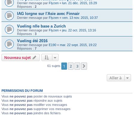
Dernier message par
Flyzen
«
lun. 21 déc. 2015, 15:29
Réponses :
2
IAG lorgne sur l'Asie avec Finnair
Dernier message par
Flyzen
«
ven. 13 nov. 2015, 10:37
Vueling nlle base a Zurich
Dernier message par
Flyzen
«
jeu. 22 oct. 2015, 13:16
Réponses :
3
Vueling été 2016
Dernier message par
E190
«
mar. 22 sept. 2015, 19:22
Réponses :
7
Nouveau sujet
1
2
3
Suivante
61 sujets
Aller à
PERMISSIONS DU FORUM
Vous
ne pouvez pas
poster de nouveaux sujets
Vous
ne pouvez pas
répondre aux sujets
Vous
ne pouvez pas
modifier vos messages
Vous
ne pouvez pas
supprimer vos messages
Vous
ne pouvez pas
joindre des fichiers