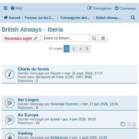
FAQ
S’enregistrer
Connexion
R
Accueil
Forums sur les Compagnies Aériennes
Compagnies aériennes d'Europe
British Airways - Iberia
e
British Airways - Iberia
c
Rechercher
Recherche avanc
Nouveau sujet
h
e
1
2
3
Suivante
61 sujets
r
Annonces
c
Charte du forum
h
Dernier message par
Flyzen
«
mer. 21 sept. 2016, 17:17
Posté dans
Aéroports de Paris (CDG, ORY, BVA)
e
Réponses :
2
r
Sujets
Aer Lingus
Dernier message par
Rwandair Express
«
mer. 17 juin 2026, 13:34
Réponses :
5
Air Europa
Dernier message par
lyonaf
«
jeu. 4 juin 2026, 18:52
Réponses :
21
1
2
Vueling
Dernier message par
Beflightman
«
ven. 1 août 2025, 19:20