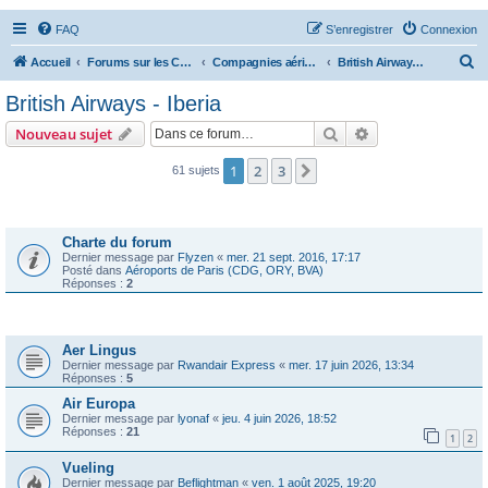
FAQ
S’enregistrer
Connexion
R
Accueil
Forums sur les Compagnies Aériennes
Compagnies aériennes d'Europe
British Airways - Iberia
e
British Airways - Iberia
c
Rechercher
Recherche avanc
Nouveau sujet
h
e
1
2
3
Suivante
61 sujets
r
Annonces
c
Charte du forum
h
Dernier message par
Flyzen
«
mer. 21 sept. 2016, 17:17
Posté dans
Aéroports de Paris (CDG, ORY, BVA)
e
Réponses :
2
r
Sujets
Aer Lingus
Dernier message par
Rwandair Express
«
mer. 17 juin 2026, 13:34
Réponses :
5
Air Europa
Dernier message par
lyonaf
«
jeu. 4 juin 2026, 18:52
Réponses :
21
1
2
Vueling
Dernier message par
Beflightman
«
ven. 1 août 2025, 19:20