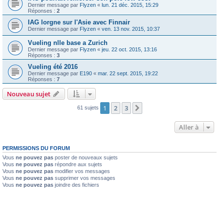
Dernier message par
Flyzen
«
lun. 21 déc. 2015, 15:29
Réponses :
2
IAG lorgne sur l'Asie avec Finnair
Dernier message par
Flyzen
«
ven. 13 nov. 2015, 10:37
Vueling nlle base a Zurich
Dernier message par
Flyzen
«
jeu. 22 oct. 2015, 13:16
Réponses :
3
Vueling été 2016
Dernier message par
E190
«
mar. 22 sept. 2015, 19:22
Réponses :
7
Nouveau sujet
1
2
3
Suivante
61 sujets
Aller à
PERMISSIONS DU FORUM
Vous
ne pouvez pas
poster de nouveaux sujets
Vous
ne pouvez pas
répondre aux sujets
Vous
ne pouvez pas
modifier vos messages
Vous
ne pouvez pas
supprimer vos messages
Vous
ne pouvez pas
joindre des fichiers