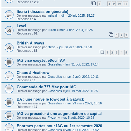
Réponses :
208
1
8
9
10
11
…
Iberia ( discussion générale)
Dernier message par
intheair
«
dim. 20 juil. 2025, 15:27
Réponses :
4
Level
Dernier message par
Julien
«
mer. 4 déc. 2024, 19:25
Réponses :
51
1
2
3
British Airways
Dernier message par
tititlse
«
jeu. 31 oct. 2024, 11:50
Réponses :
83
1
2
3
4
5
IAG vise easyJet et/ou TAP
Dernier message par
Gosselies
«
lun. 31 oct. 2022, 17:14
Chaos à Heathrow
Dernier message par
Gosselies
«
mar. 2 août 2022, 10:11
Réponses :
1
Commande de 737 Max pour IAG
Dernier message par
Gosselies
«
jeu. 19 mai 2022, 11:35
BA : une nouvelle low-cost à Gatwick
Dernier message par
Gosselies
«
mar. 29 mars 2022, 15:16
Réponses :
17
IAG va procéder à une augmentation de capital
Dernier message par
Flyzen
«
mer. 5 août 2020, 10:28
Enormes pertes pour IAG au 1er semestre 2020
Dernier message par
Gosselies
«
ven. 31 juil. 2020, 14:02