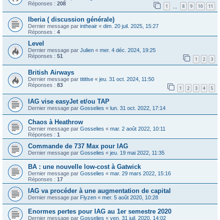
Réponses :
208
1
8
9
10
11
…
Iberia ( discussion générale)
Dernier message par
intheair
«
dim. 20 juil. 2025, 15:27
Réponses :
4
Level
Dernier message par
Julien
«
mer. 4 déc. 2024, 19:25
Réponses :
51
1
2
3
British Airways
Dernier message par
tititlse
«
jeu. 31 oct. 2024, 11:50
Réponses :
83
1
2
3
4
5
IAG vise easyJet et/ou TAP
Dernier message par
Gosselies
«
lun. 31 oct. 2022, 17:14
Chaos à Heathrow
Dernier message par
Gosselies
«
mar. 2 août 2022, 10:11
Réponses :
1
Commande de 737 Max pour IAG
Dernier message par
Gosselies
«
jeu. 19 mai 2022, 11:35
BA : une nouvelle low-cost à Gatwick
Dernier message par
Gosselies
«
mar. 29 mars 2022, 15:16
Réponses :
17
IAG va procéder à une augmentation de capital
Dernier message par
Flyzen
«
mer. 5 août 2020, 10:28
Enormes pertes pour IAG au 1er semestre 2020
Dernier message par
Gosselies
«
ven. 31 juil. 2020, 14:02