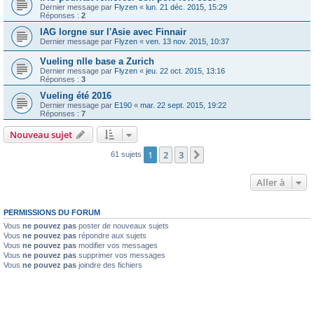
Dernier message par
Flyzen
«
lun. 21 déc. 2015, 15:29
Réponses :
2
IAG lorgne sur l'Asie avec Finnair
Dernier message par
Flyzen
«
ven. 13 nov. 2015, 10:37
Vueling nlle base a Zurich
Dernier message par
Flyzen
«
jeu. 22 oct. 2015, 13:16
Réponses :
3
Vueling été 2016
Dernier message par
E190
«
mar. 22 sept. 2015, 19:22
Réponses :
7
Nouveau sujet
1
2
3
Suivante
61 sujets
Aller à
PERMISSIONS DU FORUM
Vous
ne pouvez pas
poster de nouveaux sujets
Vous
ne pouvez pas
répondre aux sujets
Vous
ne pouvez pas
modifier vos messages
Vous
ne pouvez pas
supprimer vos messages
Vous
ne pouvez pas
joindre des fichiers