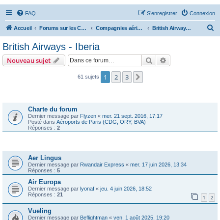
FAQ
S’enregistrer
Connexion
R
Accueil
Forums sur les Compagnies Aériennes
Compagnies aériennes d'Europe
British Airways - Iberia
e
British Airways - Iberia
c
Rechercher
Recherche avanc
Nouveau sujet
h
e
1
2
3
Suivante
61 sujets
r
Annonces
c
Charte du forum
h
Dernier message par
Flyzen
«
mer. 21 sept. 2016, 17:17
Posté dans
Aéroports de Paris (CDG, ORY, BVA)
e
Réponses :
2
r
Sujets
Aer Lingus
Dernier message par
Rwandair Express
«
mer. 17 juin 2026, 13:34
Réponses :
5
Air Europa
Dernier message par
lyonaf
«
jeu. 4 juin 2026, 18:52
Réponses :
21
1
2
Vueling
Dernier message par
Beflightman
«
ven. 1 août 2025, 19:20