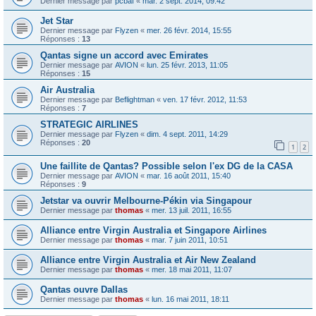
Dernier message par
pcbaf
«
mar. 2 sept. 2014, 09:42
Jet Star
Dernier message par
Flyzen
«
mer. 26 févr. 2014, 15:55
Réponses :
13
Qantas signe un accord avec Emirates
Dernier message par
AVION
«
lun. 25 févr. 2013, 11:05
Réponses :
15
Air Australia
Dernier message par
Beflightman
«
ven. 17 févr. 2012, 11:53
Réponses :
7
STRATEGIC AIRLINES
Dernier message par
Flyzen
«
dim. 4 sept. 2011, 14:29
Réponses :
20
1
2
Une faillite de Qantas? Possible selon l'ex DG de la CASA
Dernier message par
AVION
«
mar. 16 août 2011, 15:40
Réponses :
9
Jetstar va ouvrir Melbourne-Pékin via Singapour
Dernier message par
thomas
«
mer. 13 juil. 2011, 16:55
Alliance entre Virgin Australia et Singapore Airlines
Dernier message par
thomas
«
mar. 7 juin 2011, 10:51
Alliance entre Virgin Australia et Air New Zealand
Dernier message par
thomas
«
mer. 18 mai 2011, 11:07
Qantas ouvre Dallas
Dernier message par
thomas
«
lun. 16 mai 2011, 18:11