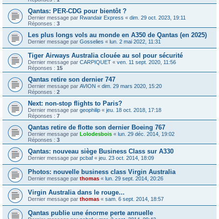
Qantas: PER-CDG pour bientôt ?
Dernier message par
Rwandair Express
«
dim. 29 oct. 2023, 19:11
Réponses :
3
Les plus longs vols au monde en A350 de Qantas (en 2025)
Dernier message par
Gosselies
«
lun. 2 mai 2022, 11:31
Tiger Airways Australia clouée au sol pour sécurité
Dernier message par
CARPIQUET
«
ven. 11 sept. 2020, 11:56
Réponses :
15
Qantas retire son dernier 747
Dernier message par
AVION
«
dim. 29 mars 2020, 15:20
Réponses :
2
Next: non-stop flights to Paris?
Dernier message par
geophilip
«
jeu. 18 oct. 2018, 17:18
Réponses :
7
Qantas retire de flotte son dernier Boeing 767
Dernier message par
Lolodesbois
«
lun. 29 déc. 2014, 19:02
Réponses :
3
Qantas: nouveau siège Business Class sur A330
Dernier message par
pcbaf
«
jeu. 23 oct. 2014, 18:09
Photos: nouvelle business class Virgin Australia
Dernier message par
thomas
«
lun. 29 sept. 2014, 20:26
Virgin Australia dans le rouge...
Dernier message par
thomas
«
sam. 6 sept. 2014, 18:57
Qantas publie une énorme perte annuelle