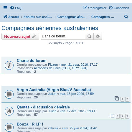
FAQ
S’enregistrer
Connexion
R
Accueil
Forums sur les Compagnies Aériennes
Compagnies aériennes d'Asie et d'Océanie
Compagnies aériennes australiennes
e
Compagnies aériennes australiennes
c
Rechercher
Recherche avanc
Nouveau sujet
h
22 sujets • Page
1
sur
1
e
Annonces
r
c
Charte du forum
Dernier message par
Flyzen
«
mer. 21 sept. 2016, 17:17
h
Posté dans
Aéroports de Paris (CDG, ORY, BVA)
Réponses :
2
e
r
Sujets
Virgin Australia (Virgin Blue/V Australia)
Dernier message par
Julien
«
mar. 16 juin 2026, 17:59
Réponses :
20
1
2
Qantas - discussion générale
Dernier message par
Julien
«
ven. 12 déc. 2025, 19:41
Réponses :
57
1
2
3
Bonza : R.I.P !
Dernier message par
intheair
«
sam. 29 juin 2024, 01:42
Réponses :
1