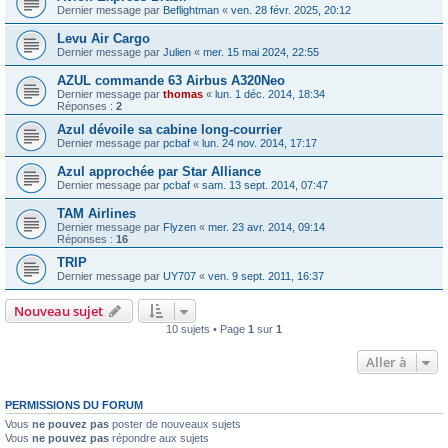
Dernier message par
Beflightman
«
ven. 28 févr. 2025, 20:12
Levu Air Cargo
Dernier message par
Julien
«
mer. 15 mai 2024, 22:55
AZUL commande 63 Airbus A320Neo
Dernier message par
thomas
«
lun. 1 déc. 2014, 18:34
Réponses :
2
Azul dévoile sa cabine long-courrier
Dernier message par
pcbaf
«
lun. 24 nov. 2014, 17:17
Azul approchée par Star Alliance
Dernier message par
pcbaf
«
sam. 13 sept. 2014, 07:47
TAM Airlines
Dernier message par
Flyzen
«
mer. 23 avr. 2014, 09:14
Réponses :
16
TRIP
Dernier message par
UY707
«
ven. 9 sept. 2011, 16:37
Nouveau sujet
10 sujets • Page
1
sur
1
Aller à
PERMISSIONS DU FORUM
Vous
ne pouvez pas
poster de nouveaux sujets
Vous
ne pouvez pas
répondre aux sujets