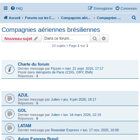
FAQ
S’enregistrer
Connexion
R
Accueil
Forums sur les Compagnies Aériennes
Compagnies aériennes des Amériques
Compagnies aériennes brésiliennes
e
Compagnies aériennes brésiliennes
c
Rechercher
Recherche avanc
Nouveau sujet
h
10 sujets • Page
1
sur
1
e
Annonces
r
c
Charte du forum
Dernier message par
Flyzen
«
mer. 21 sept. 2016, 17:17
h
Posté dans
Aéroports de Paris (CDG, ORY, BVA)
Réponses :
2
e
r
Sujets
AZUL
Dernier message par
Julien
«
jeu. 4 juin 2026, 18:17
Réponses :
5
GOL
Dernier message par
Julien
«
lun. 16 mars 2026, 22:19
Réponses :
6
LATAM
Dernier message par
Rwandair Express
«
lun. 17 nov. 2025, 16:58
Avion Express Brasil