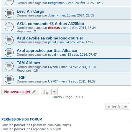
Dernier message par
Beflightman
«
ven. 28 févr. 2025, 20:12
Levu Air Cargo
Dernier message par
Julien
«
mer. 15 mai 2024, 22:55
AZUL commande 63 Airbus A320Neo
Dernier message par
thomas
«
lun. 1 déc. 2014, 18:34
Réponses :
2
Azul dévoile sa cabine long-courrier
Dernier message par
pcbaf
«
lun. 24 nov. 2014, 17:17
Azul approchée par Star Alliance
Dernier message par
pcbaf
«
sam. 13 sept. 2014, 07:47
TAM Airlines
Dernier message par
Flyzen
«
mer. 23 avr. 2014, 09:14
Réponses :
16
TRIP
Dernier message par
UY707
«
ven. 9 sept. 2011, 16:37
Nouveau sujet
10 sujets • Page
1
sur
1
Aller à
PERMISSIONS DU FORUM
Vous
ne pouvez pas
poster de nouveaux sujets
Vous
ne pouvez pas
répondre aux sujets