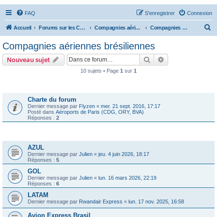
FAQ
S’enregistrer
Connexion
R
Accueil
Forums sur les Compagnies Aériennes
Compagnies aériennes des Amériques
Compagnies aériennes brésiliennes
e
Compagnies aériennes brésiliennes
c
Rechercher
Recherche avanc
Nouveau sujet
h
10 sujets • Page
1
sur
1
e
Annonces
r
c
Charte du forum
Dernier message par
Flyzen
«
mer. 21 sept. 2016, 17:17
h
Posté dans
Aéroports de Paris (CDG, ORY, BVA)
Réponses :
2
e
r
Sujets
AZUL
Dernier message par
Julien
«
jeu. 4 juin 2026, 18:17
Réponses :
5
GOL
Dernier message par
Julien
«
lun. 16 mars 2026, 22:19
Réponses :
6
LATAM
Dernier message par
Rwandair Express
«
lun. 17 nov. 2025, 16:58
Avion Express Brasil