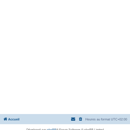
Accueil
Heures au format
UTC+02:00
Développé par
phpBB
® Forum Software © phpBB Limited