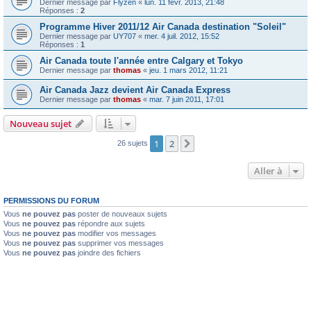
Dernier message par
Flyzen
«
lun. 11 févr. 2013, 21:48
Réponses :
2
Programme Hiver 2011/12 Air Canada destination "Soleil"
Dernier message par
UY707
«
mer. 4 juil. 2012, 15:52
Réponses :
1
Air Canada toute l'année entre Calgary et Tokyo
Dernier message par
thomas
«
jeu. 1 mars 2012, 11:21
Air Canada Jazz devient Air Canada Express
Dernier message par
thomas
«
mar. 7 juin 2011, 17:01
Nouveau sujet
1
2
Suivante
26 sujets
Aller à
PERMISSIONS DU FORUM
Vous
ne pouvez pas
poster de nouveaux sujets
Vous
ne pouvez pas
répondre aux sujets
Vous
ne pouvez pas
modifier vos messages
Vous
ne pouvez pas
supprimer vos messages
Vous
ne pouvez pas
joindre des fichiers