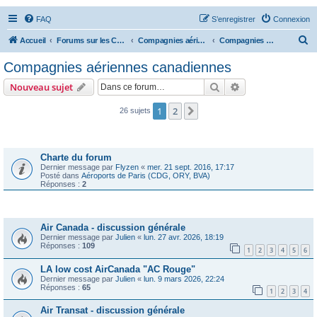
FAQ
S’enregistrer
Connexion
R
Accueil
Forums sur les Compagnies Aériennes
Compagnies aériennes des Amériques
Compagnies aériennes canadiennes
e
Compagnies aériennes canadiennes
c
Rechercher
Recherche avanc
Nouveau sujet
h
e
1
2
Suivante
26 sujets
r
Annonces
c
Charte du forum
h
Dernier message par
Flyzen
«
mer. 21 sept. 2016, 17:17
Posté dans
Aéroports de Paris (CDG, ORY, BVA)
e
Réponses :
2
r
Sujets
Air Canada - discussion générale
Dernier message par
Julien
«
lun. 27 avr. 2026, 18:19
Réponses :
109
1
2
3
4
5
6
LA low cost AirCanada "AC Rouge"
Dernier message par
Julien
«
lun. 9 mars 2026, 22:24
Réponses :
65
1
2
3
4
Air Transat - discussion générale