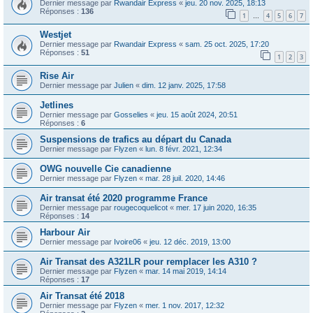
Dernier message par
Rwandair Express
«
jeu. 20 nov. 2025, 18:13
Réponses :
136
1
4
5
6
7
…
Westjet
Dernier message par
Rwandair Express
«
sam. 25 oct. 2025, 17:20
Réponses :
51
1
2
3
Rise Air
Dernier message par
Julien
«
dim. 12 janv. 2025, 17:58
Jetlines
Dernier message par
Gosselies
«
jeu. 15 août 2024, 20:51
Réponses :
6
Suspensions de trafics au départ du Canada
Dernier message par
Flyzen
«
lun. 8 févr. 2021, 12:34
OWG nouvelle Cie canadienne
Dernier message par
Flyzen
«
mar. 28 juil. 2020, 14:46
Air transat été 2020 programme France
Dernier message par
rougecoquelicot
«
mer. 17 juin 2020, 16:35
Réponses :
14
Harbour Air
Dernier message par
Ivoire06
«
jeu. 12 déc. 2019, 13:00
Air Transat des A321LR pour remplacer les A310 ?
Dernier message par
Flyzen
«
mar. 14 mai 2019, 14:14
Réponses :
17
Air Transat été 2018
Dernier message par
Flyzen
«
mer. 1 nov. 2017, 12:32