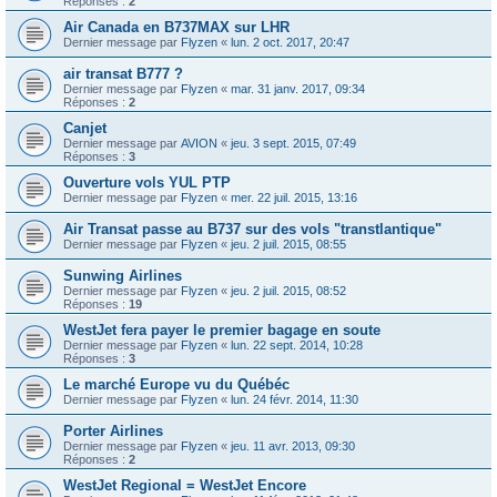
Réponses :
2
Air Canada en B737MAX sur LHR
Dernier message par
Flyzen
«
lun. 2 oct. 2017, 20:47
air transat B777 ?
Dernier message par
Flyzen
«
mar. 31 janv. 2017, 09:34
Réponses :
2
Canjet
Dernier message par
AVION
«
jeu. 3 sept. 2015, 07:49
Réponses :
3
Ouverture vols YUL PTP
Dernier message par
Flyzen
«
mer. 22 juil. 2015, 13:16
Air Transat passe au B737 sur des vols "transtlantique"
Dernier message par
Flyzen
«
jeu. 2 juil. 2015, 08:55
Sunwing Airlines
Dernier message par
Flyzen
«
jeu. 2 juil. 2015, 08:52
Réponses :
19
WestJet fera payer le premier bagage en soute
Dernier message par
Flyzen
«
lun. 22 sept. 2014, 10:28
Réponses :
3
Le marché Europe vu du Québéc
Dernier message par
Flyzen
«
lun. 24 févr. 2014, 11:30
Porter Airlines
Dernier message par
Flyzen
«
jeu. 11 avr. 2013, 09:30
Réponses :
2
WestJet Regional = WestJet Encore