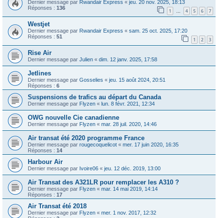
Dernier message par
Rwandair Express
«
jeu. 20 nov. 2025, 18:13
Réponses :
136
1
4
5
6
7
…
Westjet
Dernier message par
Rwandair Express
«
sam. 25 oct. 2025, 17:20
Réponses :
51
1
2
3
Rise Air
Dernier message par
Julien
«
dim. 12 janv. 2025, 17:58
Jetlines
Dernier message par
Gosselies
«
jeu. 15 août 2024, 20:51
Réponses :
6
Suspensions de trafics au départ du Canada
Dernier message par
Flyzen
«
lun. 8 févr. 2021, 12:34
OWG nouvelle Cie canadienne
Dernier message par
Flyzen
«
mar. 28 juil. 2020, 14:46
Air transat été 2020 programme France
Dernier message par
rougecoquelicot
«
mer. 17 juin 2020, 16:35
Réponses :
14
Harbour Air
Dernier message par
Ivoire06
«
jeu. 12 déc. 2019, 13:00
Air Transat des A321LR pour remplacer les A310 ?
Dernier message par
Flyzen
«
mar. 14 mai 2019, 14:14
Réponses :
17
Air Transat été 2018
Dernier message par
Flyzen
«
mer. 1 nov. 2017, 12:32