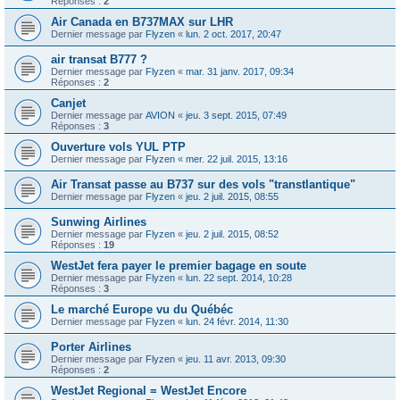
Réponses :
2
Air Canada en B737MAX sur LHR
Dernier message par
Flyzen
«
lun. 2 oct. 2017, 20:47
air transat B777 ?
Dernier message par
Flyzen
«
mar. 31 janv. 2017, 09:34
Réponses :
2
Canjet
Dernier message par
AVION
«
jeu. 3 sept. 2015, 07:49
Réponses :
3
Ouverture vols YUL PTP
Dernier message par
Flyzen
«
mer. 22 juil. 2015, 13:16
Air Transat passe au B737 sur des vols "transtlantique"
Dernier message par
Flyzen
«
jeu. 2 juil. 2015, 08:55
Sunwing Airlines
Dernier message par
Flyzen
«
jeu. 2 juil. 2015, 08:52
Réponses :
19
WestJet fera payer le premier bagage en soute
Dernier message par
Flyzen
«
lun. 22 sept. 2014, 10:28
Réponses :
3
Le marché Europe vu du Québéc
Dernier message par
Flyzen
«
lun. 24 févr. 2014, 11:30
Porter Airlines
Dernier message par
Flyzen
«
jeu. 11 avr. 2013, 09:30
Réponses :
2
WestJet Regional = WestJet Encore