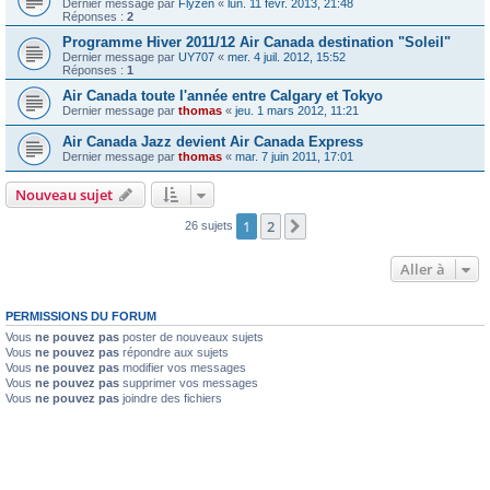
Dernier message par
Flyzen
«
lun. 11 févr. 2013, 21:48
Réponses :
2
Programme Hiver 2011/12 Air Canada destination "Soleil"
Dernier message par
UY707
«
mer. 4 juil. 2012, 15:52
Réponses :
1
Air Canada toute l'année entre Calgary et Tokyo
Dernier message par
thomas
«
jeu. 1 mars 2012, 11:21
Air Canada Jazz devient Air Canada Express
Dernier message par
thomas
«
mar. 7 juin 2011, 17:01
Nouveau sujet
1
2
Suivante
26 sujets
Aller à
PERMISSIONS DU FORUM
Vous
ne pouvez pas
poster de nouveaux sujets
Vous
ne pouvez pas
répondre aux sujets
Vous
ne pouvez pas
modifier vos messages
Vous
ne pouvez pas
supprimer vos messages
Vous
ne pouvez pas
joindre des fichiers