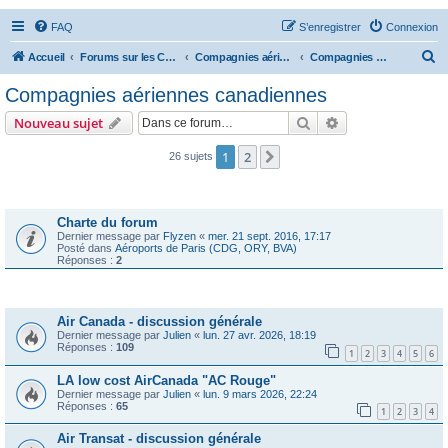
FAQ
S’enregistrer
Connexion
R
Accueil
Forums sur les Compagnies Aériennes
Compagnies aériennes des Amériques
Compagnies aériennes canadiennes
e
Compagnies aériennes canadiennes
c
Rechercher
Recherche avanc
Nouveau sujet
h
e
1
2
Suivante
26 sujets
r
Annonces
c
Charte du forum
h
Dernier message par
Flyzen
«
mer. 21 sept. 2016, 17:17
Posté dans
Aéroports de Paris (CDG, ORY, BVA)
e
Réponses :
2
r
Sujets
Air Canada - discussion générale
Dernier message par
Julien
«
lun. 27 avr. 2026, 18:19
Réponses :
109
1
2
3
4
5
6
LA low cost AirCanada "AC Rouge"
Dernier message par
Julien
«
lun. 9 mars 2026, 22:24
Réponses :
65
1
2
3
4
Air Transat - discussion générale