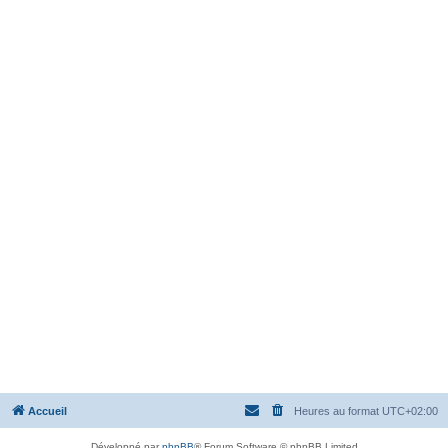
Accueil
Heures au format
UTC+02:00
Développé par
phpBB
® Forum Software © phpBB Limited