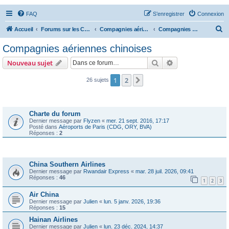
FAQ
S’enregistrer
Connexion
R
Accueil
Forums sur les Compagnies Aériennes
Compagnies aériennes d'Asie et d'Océanie
Compagnies aériennes chinoises
e
Compagnies aériennes chinoises
c
Rechercher
Recherche avanc
Nouveau sujet
h
e
1
2
Suivante
26 sujets
r
Annonces
c
Charte du forum
h
Dernier message par
Flyzen
«
mer. 21 sept. 2016, 17:17
Posté dans
Aéroports de Paris (CDG, ORY, BVA)
e
Réponses :
2
r
Sujets
China Southern Airlines
Dernier message par
Rwandair Express
«
mar. 28 juil. 2026, 09:41
Réponses :
46
1
2
3
Air China
Dernier message par
Julien
«
lun. 5 janv. 2026, 19:36
Réponses :
15
Hainan Airlines
Dernier message par
Julien
«
lun. 23 déc. 2024, 14:37