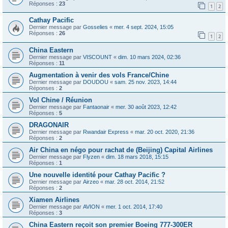
Réponses :
23
1
2
Cathay Pacific
Dernier message par
Gosselies
«
mer. 4 sept. 2024, 15:05
Réponses :
26
1
2
China Eastern
Dernier message par
VISCOUNT
«
dim. 10 mars 2024, 02:36
Réponses :
11
Augmentation à venir des vols France/Chine
Dernier message par
DOUDOU
«
sam. 25 nov. 2023, 14:44
Réponses :
2
Vol Chine / Réunion
Dernier message par
Fantaonair
«
mer. 30 août 2023, 12:42
Réponses :
5
DRAGONAIR
Dernier message par
Rwandair Express
«
mar. 20 oct. 2020, 21:36
Réponses :
2
Air China en négo pour rachat de (Beijing) Capital Airlines
Dernier message par
Flyzen
«
dim. 18 mars 2018, 15:15
Réponses :
1
Une nouvelle identité pour Cathay Pacific ?
Dernier message par
Airzeo
«
mar. 28 oct. 2014, 21:52
Réponses :
2
Xiamen Airlines
Dernier message par
AVION
«
mer. 1 oct. 2014, 17:40
Réponses :
3
China Eastern reçoit son premier Boeing 777-300ER