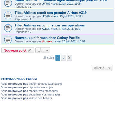
China Southern: Première ligne domestique pour un A380
Dernier message par
UY707
«
jeu. 21 juil. 2011, 19:24
Réponses :
2
Tibet Airlines reçoit son premier Airbus A319
Dernier message par
UY707
«
mar. 19 juil. 2011, 17:08
Réponses :
1
Tibet Airlines va commencer ses opérations
Dernier message par
AVION
«
lun. 27 juin 2011, 15:07
Réponses :
2
Nouveaux uniformes chez Cathay Pacific
Dernier message par
thomas
«
sam. 25 juin 2011, 13:02
Nouveau sujet
1
2
Suivante
26 sujets
Aller à
PERMISSIONS DU FORUM
Vous
ne pouvez pas
poster de nouveaux sujets
Vous
ne pouvez pas
répondre aux sujets
Vous
ne pouvez pas
modifier vos messages
Vous
ne pouvez pas
supprimer vos messages
Vous
ne pouvez pas
joindre des fichiers