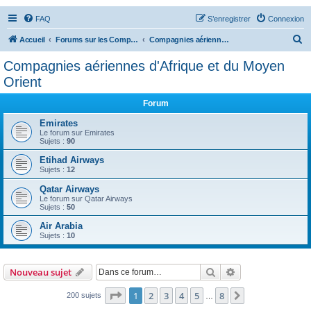
FAQ
S’enregistrer
Connexion
R
Accueil
Forums sur les Compagnies Aériennes
Compagnies aériennes d'Afrique et du Moyen Orient
e
Compagnies aériennes d'Afrique et du Moyen
c
Orient
h
Forum
e
Emirates
r
Le forum sur Emirates
c
Sujets :
90
h
Etihad Airways
Sujets :
12
e
Qatar Airways
r
Le forum sur Qatar Airways
Sujets :
50
Air Arabia
Sujets :
10
Rechercher
Recherche avanc
Nouveau sujet
Page
1
sur
8
1
2
3
4
5
8
Suivante
200 sujets
…