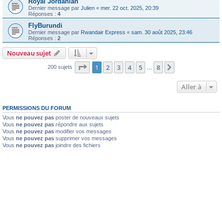
Royal Jordanian
Dernier message par
Julien
«
mer. 22 oct. 2025, 20:39
Réponses :
4
FlyBurundi
Dernier message par
Rwandair Express
«
sam. 30 août 2025, 23:46
Réponses :
2
Nouveau sujet
Page
1
sur
8
1
2
3
4
5
8
Suivante
200 sujets
…
Aller à
PERMISSIONS DU FORUM
Vous
ne pouvez pas
poster de nouveaux sujets
Vous
ne pouvez pas
répondre aux sujets
Vous
ne pouvez pas
modifier vos messages
Vous
ne pouvez pas
supprimer vos messages
Vous
ne pouvez pas
joindre des fichiers