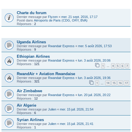
Annonces
Charte du forum
Dernier message par
Flyzen
«
mer. 21 sept. 2016, 17:17
Posté dans
Aéroports de Paris (CDG, ORY, BVA)
Réponses :
2
Sujets
Uganda Airlines
Dernier message par
Rwandair Express
«
mer. 5 août 2026, 17:53
Réponses :
9
Ethiopian Airlines
Dernier message par
Rwandair Express
«
lun. 3 août 2026, 20:06
Réponses :
121
1
4
5
6
7
…
RwandAir + Aviation Rwandaise
Dernier message par
Rwandair Express
«
lun. 3 août 2026, 19:36
Réponses :
321
1
14
15
16
17
…
Air Zimbabwe
Dernier message par
Rwandair Express
«
lun. 20 juil. 2026, 20:22
Réponses :
12
Air Algerie
Dernier message par
Julien
«
mer. 15 juil. 2026, 21:54
Réponses :
6
Syrian Airlines
Dernier message par
Julien
«
mer. 15 juil. 2026, 21:41
Réponses :
1