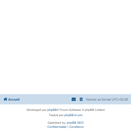
Accueil
Heures au format
UTC+02:00
Développé par
phpBB
® Forum Software © phpBB Limited
Traduit par
phpBB-fr.com
Optimized by:
phpBB SEO
Confidentialité
|
Conditions