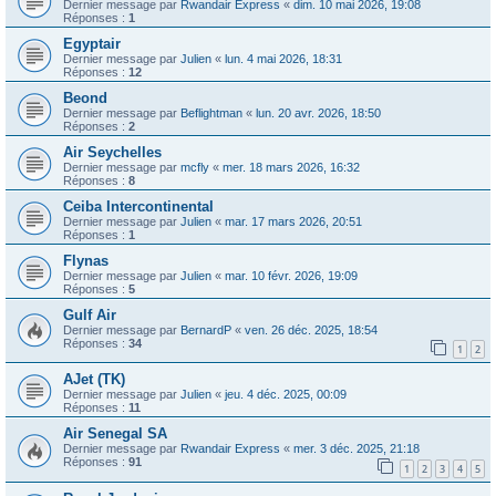
Dernier message par
Rwandair Express
«
dim. 10 mai 2026, 19:08
Réponses :
1
Egyptair
Dernier message par
Julien
«
lun. 4 mai 2026, 18:31
Réponses :
12
Beond
Dernier message par
Beflightman
«
lun. 20 avr. 2026, 18:50
Réponses :
2
Air Seychelles
Dernier message par
mcfly
«
mer. 18 mars 2026, 16:32
Réponses :
8
Ceiba Intercontinental
Dernier message par
Julien
«
mar. 17 mars 2026, 20:51
Réponses :
1
Flynas
Dernier message par
Julien
«
mar. 10 févr. 2026, 19:09
Réponses :
5
Gulf Air
Dernier message par
BernardP
«
ven. 26 déc. 2025, 18:54
Réponses :
34
1
2
AJet (TK)
Dernier message par
Julien
«
jeu. 4 déc. 2025, 00:09
Réponses :
11
Air Senegal SA
Dernier message par
Rwandair Express
«
mer. 3 déc. 2025, 21:18
Réponses :
91
1
2
3
4
5