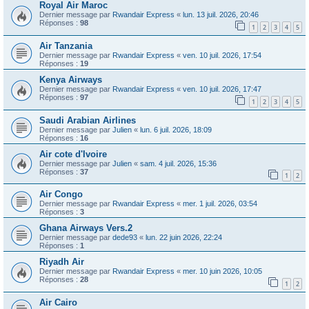
Royal Air Maroc
Dernier message par
Rwandair Express
«
lun. 13 juil. 2026, 20:46
Réponses :
98
1
2
3
4
5
Air Tanzania
Dernier message par
Rwandair Express
«
ven. 10 juil. 2026, 17:54
Réponses :
19
Kenya Airways
Dernier message par
Rwandair Express
«
ven. 10 juil. 2026, 17:47
Réponses :
97
1
2
3
4
5
Saudi Arabian Airlines
Dernier message par
Julien
«
lun. 6 juil. 2026, 18:09
Réponses :
16
Air cote d'Ivoire
Dernier message par
Julien
«
sam. 4 juil. 2026, 15:36
Réponses :
37
1
2
Air Congo
Dernier message par
Rwandair Express
«
mer. 1 juil. 2026, 03:54
Réponses :
3
Ghana Airways Vers.2
Dernier message par
dede93
«
lun. 22 juin 2026, 22:24
Réponses :
1
Riyadh Air
Dernier message par
Rwandair Express
«
mer. 10 juin 2026, 10:05
Réponses :
28
1
2
Air Cairo