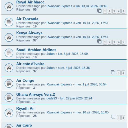
Royal Air Maroc
Dernier message par
Rwandair Express
«
lun. 13 juil. 2026, 20:46
Réponses :
98
1
2
3
4
5
Air Tanzania
Dernier message par
Rwandair Express
«
ven. 10 juil. 2026, 17:54
Réponses :
19
Kenya Airways
Dernier message par
Rwandair Express
«
ven. 10 juil. 2026, 17:47
Réponses :
97
1
2
3
4
5
Saudi Arabian Airlines
Dernier message par
Julien
«
lun. 6 juil. 2026, 18:09
Réponses :
16
Air cote d'Ivoire
Dernier message par
Julien
«
sam. 4 juil. 2026, 15:36
Réponses :
37
1
2
Air Congo
Dernier message par
Rwandair Express
«
mer. 1 juil. 2026, 03:54
Réponses :
3
Ghana Airways Vers.2
Dernier message par
dede93
«
lun. 22 juin 2026, 22:24
Réponses :
1
Riyadh Air
Dernier message par
Rwandair Express
«
mer. 10 juin 2026, 10:05
Réponses :
28
1
2
Air Cairo