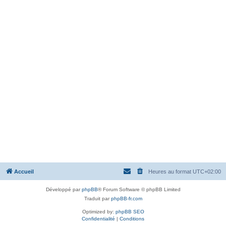
Accueil
Heures au format
UTC+02:00
Développé par
phpBB
® Forum Software © phpBB Limited
Traduit par
phpBB-fr.com
Optimized by:
phpBB SEO
Confidentialité
|
Conditions