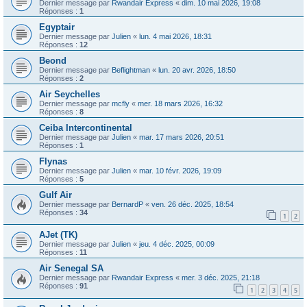
Dernier message par
Rwandair Express
«
dim. 10 mai 2026, 19:08
Réponses :
1
Egyptair
Dernier message par
Julien
«
lun. 4 mai 2026, 18:31
Réponses :
12
Beond
Dernier message par
Beflightman
«
lun. 20 avr. 2026, 18:50
Réponses :
2
Air Seychelles
Dernier message par
mcfly
«
mer. 18 mars 2026, 16:32
Réponses :
8
Ceiba Intercontinental
Dernier message par
Julien
«
mar. 17 mars 2026, 20:51
Réponses :
1
Flynas
Dernier message par
Julien
«
mar. 10 févr. 2026, 19:09
Réponses :
5
Gulf Air
Dernier message par
BernardP
«
ven. 26 déc. 2025, 18:54
Réponses :
34
1
2
AJet (TK)
Dernier message par
Julien
«
jeu. 4 déc. 2025, 00:09
Réponses :
11
Air Senegal SA
Dernier message par
Rwandair Express
«
mer. 3 déc. 2025, 21:18
Réponses :
91
1
2
3
4
5