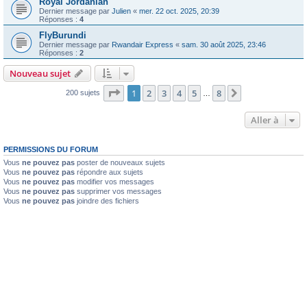
Royal Jordanian
Dernier message par
Julien
«
mer. 22 oct. 2025, 20:39
Réponses :
4
FlyBurundi
Dernier message par
Rwandair Express
«
sam. 30 août 2025, 23:46
Réponses :
2
Nouveau sujet
Page
1
sur
8
1
2
3
4
5
8
Suivante
200 sujets
…
Aller à
PERMISSIONS DU FORUM
Vous
ne pouvez pas
poster de nouveaux sujets
Vous
ne pouvez pas
répondre aux sujets
Vous
ne pouvez pas
modifier vos messages
Vous
ne pouvez pas
supprimer vos messages
Vous
ne pouvez pas
joindre des fichiers