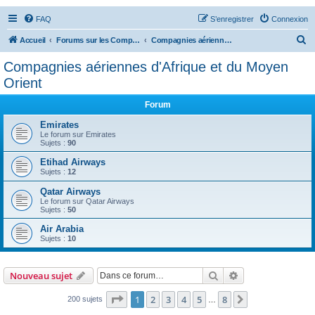
FAQ
S’enregistrer
Connexion
R
Accueil
Forums sur les Compagnies Aériennes
Compagnies aériennes d'Afrique et du Moyen Orient
e
Compagnies aériennes d'Afrique et du Moyen
c
Orient
h
Forum
e
Emirates
r
Le forum sur Emirates
c
Sujets :
90
h
Etihad Airways
Sujets :
12
e
Qatar Airways
r
Le forum sur Qatar Airways
Sujets :
50
Air Arabia
Sujets :
10
Rechercher
Recherche avanc
Nouveau sujet
Page
1
sur
8
1
2
3
4
5
8
Suivante
200 sujets
…