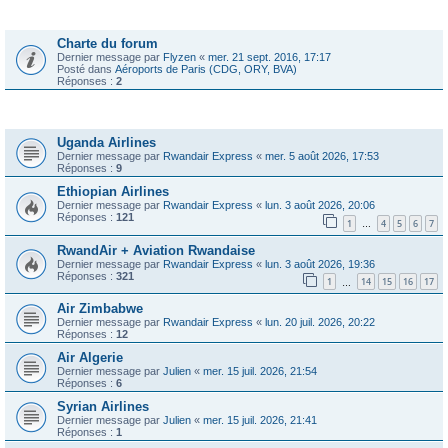
Annonces
Charte du forum
Dernier message par
Flyzen
«
mer. 21 sept. 2016, 17:17
Posté dans
Aéroports de Paris (CDG, ORY, BVA)
Réponses :
2
Sujets
Uganda Airlines
Dernier message par
Rwandair Express
«
mer. 5 août 2026, 17:53
Réponses :
9
Ethiopian Airlines
Dernier message par
Rwandair Express
«
lun. 3 août 2026, 20:06
Réponses :
121
1
4
5
6
7
…
RwandAir + Aviation Rwandaise
Dernier message par
Rwandair Express
«
lun. 3 août 2026, 19:36
Réponses :
321
1
14
15
16
17
…
Air Zimbabwe
Dernier message par
Rwandair Express
«
lun. 20 juil. 2026, 20:22
Réponses :
12
Air Algerie
Dernier message par
Julien
«
mer. 15 juil. 2026, 21:54
Réponses :
6
Syrian Airlines
Dernier message par
Julien
«
mer. 15 juil. 2026, 21:41
Réponses :
1