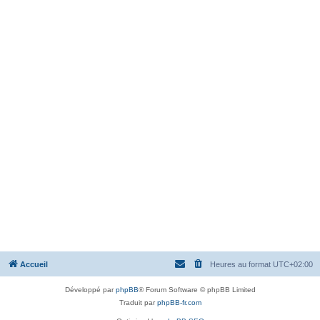
Accueil
Heures au format
UTC+02:00
Développé par
phpBB
® Forum Software © phpBB Limited
Traduit par
phpBB-fr.com