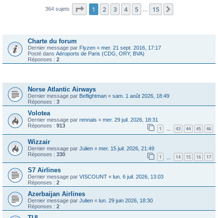
Page
1
sur
15
1
2
3
4
5
15
Suivante
364 sujets
…
Annonces
Charte du forum
Dernier message par
Flyzen
«
mer. 21 sept. 2016, 17:17
Posté dans
Aéroports de Paris (CDG, ORY, BVA)
Réponses :
2
Sujets
Norse Atlantic Airways
Dernier message par
Beflightman
«
sam. 1 août 2026, 18:49
Réponses :
3
Volotea
Dernier message par
rennais
«
mer. 29 juil. 2026, 18:31
Réponses :
913
1
43
44
45
46
…
Wizzair
Dernier message par
Julien
«
mer. 15 juil. 2026, 21:49
Réponses :
330
1
14
15
16
17
…
S7 Airlines
Dernier message par
VISCOUNT
«
lun. 6 juil. 2026, 13:03
Réponses :
2
Azerbaijan Airlines
Dernier message par
Julien
«
lun. 29 juin 2026, 18:30
Réponses :
2
TUI