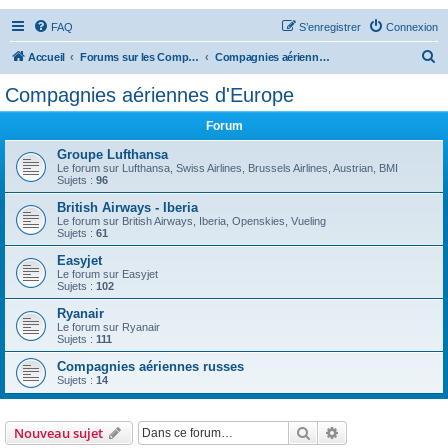
FAQ
S’enregistrer
Connexion
R
Accueil
Forums sur les Compagnies Aériennes
Compagnies aériennes d'Europe
e
Compagnies aériennes d'Europe
c
Forum
h
e
Groupe Lufthansa
Le forum sur Lufthansa, Swiss Airlines, Brussels Airlines, Austrian, BMI
r
Sujets :
96
c
British Airways - Iberia
Le forum sur British Airways, Iberia, Openskies, Vueling
h
Sujets :
61
e
Easyjet
r
Le forum sur Easyjet
Sujets :
102
Ryanair
Le forum sur Ryanair
Sujets :
111
Compagnies aériennes russes
Sujets :
14
Rechercher
Recherche avanc
Nouveau sujet