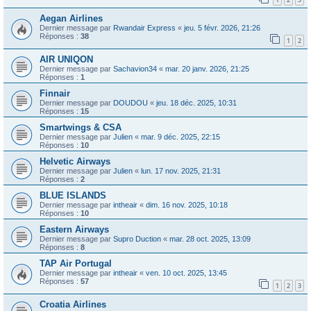
Aegan Airlines
Dernier message par
Rwandair Express
«
jeu. 5 févr. 2026, 21:26
Réponses :
38
1
2
AIR UNIQON
Dernier message par
Sachavion34
«
mar. 20 janv. 2026, 21:25
Réponses :
1
Finnair
Dernier message par
DOUDOU
«
jeu. 18 déc. 2025, 10:31
Réponses :
15
Smartwings & CSA
Dernier message par
Julien
«
mar. 9 déc. 2025, 22:15
Réponses :
10
Helvetic Airways
Dernier message par
Julien
«
lun. 17 nov. 2025, 21:31
Réponses :
2
BLUE ISLANDS
Dernier message par
intheair
«
dim. 16 nov. 2025, 10:18
Réponses :
10
Eastern Airways
Dernier message par
Supro Duction
«
mar. 28 oct. 2025, 13:09
Réponses :
8
TAP Air Portugal
Dernier message par
intheair
«
ven. 10 oct. 2025, 13:45
Réponses :
57
1
2
3
Croatia Airlines