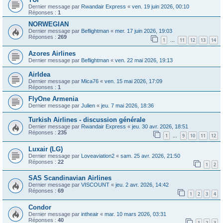
Dernier message par
Rwandair Express
«
ven. 19 juin 2026, 00:10
Réponses :
1
NORWEGIAN
Dernier message par
Beflightman
«
mer. 17 juin 2026, 19:03
Réponses :
269
1
11
12
13
14
…
Azores Airlines
Dernier message par
Beflightman
«
ven. 22 mai 2026, 19:13
AirIdea
Dernier message par
Mica76
«
ven. 15 mai 2026, 17:09
Réponses :
1
FlyOne Armenia
Dernier message par
Julien
«
jeu. 7 mai 2026, 18:36
Turkish Airlines - discussion générale
Dernier message par
Rwandair Express
«
jeu. 30 avr. 2026, 18:51
Réponses :
235
1
9
10
11
12
…
Luxair (LG)
Dernier message par
Loveaviation2
«
sam. 25 avr. 2026, 21:50
Réponses :
22
1
2
SAS Scandinavian Airlines
Dernier message par
VISCOUNT
«
jeu. 2 avr. 2026, 14:42
Réponses :
69
1
2
3
4
Condor
Dernier message par
intheair
«
mar. 10 mars 2026, 03:31
Réponses :
40
1
2
3