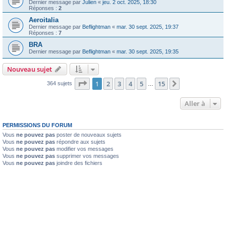
Dernier message par
Julien
«
jeu. 2 oct. 2025, 18:30
Réponses :
2
Aeroitalia
Dernier message par
Beflightman
«
mar. 30 sept. 2025, 19:37
Réponses :
7
BRA
Dernier message par
Beflightman
«
mar. 30 sept. 2025, 19:35
Nouveau sujet
Page
1
sur
15
1
2
3
4
5
15
Suivante
364 sujets
…
Aller à
PERMISSIONS DU FORUM
Vous
ne pouvez pas
poster de nouveaux sujets
Vous
ne pouvez pas
répondre aux sujets
Vous
ne pouvez pas
modifier vos messages
Vous
ne pouvez pas
supprimer vos messages
Vous
ne pouvez pas
joindre des fichiers