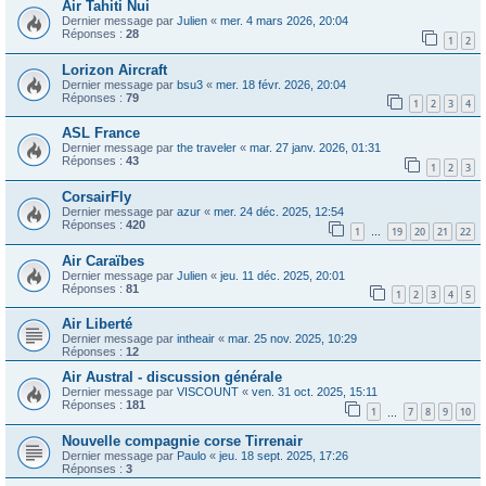
Air Tahiti Nui
Dernier message par
Julien
«
mer. 4 mars 2026, 20:04
Réponses :
28
1
2
Lorizon Aircraft
Dernier message par
bsu3
«
mer. 18 févr. 2026, 20:04
Réponses :
79
1
2
3
4
ASL France
Dernier message par
the traveler
«
mar. 27 janv. 2026, 01:31
Réponses :
43
1
2
3
CorsairFly
Dernier message par
azur
«
mer. 24 déc. 2025, 12:54
Réponses :
420
1
19
20
21
22
…
Air Caraïbes
Dernier message par
Julien
«
jeu. 11 déc. 2025, 20:01
Réponses :
81
1
2
3
4
5
Air Liberté
Dernier message par
intheair
«
mar. 25 nov. 2025, 10:29
Réponses :
12
Air Austral - discussion générale
Dernier message par
VISCOUNT
«
ven. 31 oct. 2025, 15:11
Réponses :
181
1
7
8
9
10
…
Nouvelle compagnie corse Tirrenair
Dernier message par
Paulo
«
jeu. 18 sept. 2025, 17:26
Réponses :
3