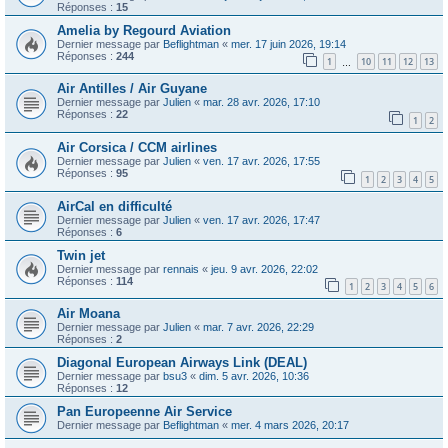
Réponses :
15
Amelia by Regourd Aviation
Dernier message par
Beflightman
«
mer. 17 juin 2026, 19:14
Réponses :
244
1
10
11
12
13
…
Air Antilles / Air Guyane
Dernier message par
Julien
«
mar. 28 avr. 2026, 17:10
Réponses :
22
1
2
Air Corsica / CCM airlines
Dernier message par
Julien
«
ven. 17 avr. 2026, 17:55
Réponses :
95
1
2
3
4
5
AirCal en difficulté
Dernier message par
Julien
«
ven. 17 avr. 2026, 17:47
Réponses :
6
Twin jet
Dernier message par
rennais
«
jeu. 9 avr. 2026, 22:02
Réponses :
114
1
2
3
4
5
6
Air Moana
Dernier message par
Julien
«
mar. 7 avr. 2026, 22:29
Réponses :
2
Diagonal European Airways Link (DEAL)
Dernier message par
bsu3
«
dim. 5 avr. 2026, 10:36
Réponses :
12
Pan Europeenne Air Service
Dernier message par
Beflightman
«
mer. 4 mars 2026, 20:17