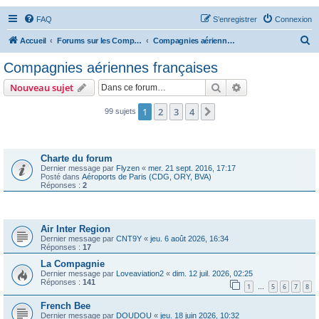
FAQ
S’enregistrer
Connexion
R
Accueil
Forums sur les Compagnies Aériennes
Compagnies aériennes françaises
e
Compagnies aériennes françaises
c
Rechercher
Recherche avanc
Nouveau sujet
h
e
1
2
3
4
Suivante
99 sujets
r
Annonces
c
Charte du forum
h
Dernier message par
Flyzen
«
mer. 21 sept. 2016, 17:17
Posté dans
Aéroports de Paris (CDG, ORY, BVA)
e
Réponses :
2
r
Sujets
Air Inter Region
Dernier message par
CNT9Y
«
jeu. 6 août 2026, 16:34
Réponses :
17
La Compagnie
Dernier message par
Loveaviation2
«
dim. 12 juil. 2026, 02:25
Réponses :
141
1
5
6
7
8
…
French Bee
Dernier message par
DOUDOU
«
jeu. 18 juin 2026, 10:32