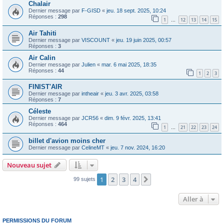
Chalair
Dernier message par
F-GISD
«
jeu. 18 sept. 2025, 10:24
Réponses :
298
1
12
13
14
15
…
Air Tahiti
Dernier message par
VISCOUNT
«
jeu. 19 juin 2025, 00:57
Réponses :
3
Air Calin
Dernier message par
Julien
«
mar. 6 mai 2025, 18:35
Réponses :
44
1
2
3
FINIST'AIR
Dernier message par
intheair
«
jeu. 3 avr. 2025, 03:58
Réponses :
7
Céleste
Dernier message par
JCR56
«
dim. 9 févr. 2025, 13:41
Réponses :
464
1
21
22
23
24
…
billet d'avion moins cher
Dernier message par
CelineMT
«
jeu. 7 nov. 2024, 16:20
Nouveau sujet
1
2
3
4
Suivante
99 sujets
Aller à
PERMISSIONS DU FORUM