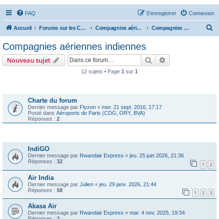
FAQ
S’enregistrer
Connexion
R
Accueil
Forums sur les Compagnies Aériennes
Compagnies aériennes d'Asie et d'Océanie
Compagnies aériennes indiennes
e
Compagnies aériennes indiennes
c
Rechercher
Recherche avanc
Nouveau sujet
h
12 sujets • Page
1
sur
1
e
Annonces
r
c
Charte du forum
Dernier message par
Flyzen
«
mer. 21 sept. 2016, 17:17
h
Posté dans
Aéroports de Paris (CDG, ORY, BVA)
Réponses :
2
e
r
Sujets
IndiGO
Dernier message par
Rwandair Express
«
jeu. 25 juin 2026, 21:36
Réponses :
32
1
2
Air India
Dernier message par
Julien
«
jeu. 29 janv. 2026, 21:44
Réponses :
58
1
2
3
Akasa Air
Dernier message par
Rwandair Express
«
mar. 4 nov. 2025, 19:34
Réponses :
2