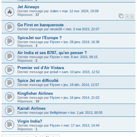
Jet Airways
Dernier message par
Julien
«
mar. 12 nov. 2024, 19:09
Réponses :
37
1
2
Go First en banqueroute
Dernier message par
nicois06
«
mer. 3 mai 2023, 22:07
SpiceJet sur l'Europe ?
Dernier message par
Flyzen
«
lun. 28 janv. 2019, 16:38
Réponses :
3
Air India et ses B787, qu'en penser ?
Dernier message par
Flyzen
«
mer. 8 avr. 2015, 09:15
Réponses :
2
Premier vol d'Air Vistara
Dernier message par
pcbaf
«
sam. 10 janv. 2015, 12:52
Spice Jet en difficulté
Dernier message par
Flyzen
«
jeu. 18 déc. 2014, 12:57
Kingfisher Airlines
Dernier message par
Flyzen
«
jeu. 16 janv. 2014, 21:02
Réponses :
19
Kairali Airlines
Dernier message par
Beflightman
«
lun. 1 juil. 2013, 00:05
Virgin India?
Dernier message par
Flyzen
«
mer. 17 avr. 2013, 14:44
Réponses :
1