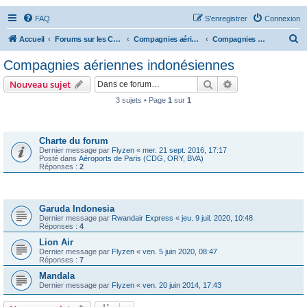
FAQ
S’enregistrer
Connexion
R
Accueil
Forums sur les Compagnies Aériennes
Compagnies aériennes d'Asie et d'Océanie
Compagnies aériennes indonésiennes
e
Compagnies aériennes indonésiennes
c
Rechercher
Recherche avanc
Nouveau sujet
h
3 sujets • Page
1
sur
1
e
Annonces
r
c
Charte du forum
Dernier message par
Flyzen
«
mer. 21 sept. 2016, 17:17
h
Posté dans
Aéroports de Paris (CDG, ORY, BVA)
Réponses :
2
e
r
Sujets
Garuda Indonesia
Dernier message par
Rwandair Express
«
jeu. 9 juil. 2020, 10:48
Réponses :
4
Lion Air
Dernier message par
Flyzen
«
ven. 5 juin 2020, 08:47
Réponses :
7
Mandala
Dernier message par
Flyzen
«
ven. 20 juin 2014, 17:43