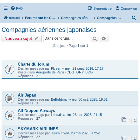
FAQ
S’enregistrer
Connexion
R
Accueil
Forums sur les Compagnies Aériennes
Compagnies aériennes d'Asie et d'Océanie
Compagnies aériennes japonaises
e
Compagnies aériennes japonaises
c
Rechercher
Recherche avanc
Nouveau sujet
h
11 sujets • Page
1
sur
1
e
Annonces
r
c
Charte du forum
Dernier message par
Flyzen
«
mer. 21 sept. 2016, 17:17
h
Posté dans
Aéroports de Paris (CDG, ORY, BVA)
Réponses :
2
e
r
Sujets
Air Japan
Dernier message par
Beflightman
«
jeu. 30 oct. 2025, 19:51
Réponses :
1
All Nippon Airways
Dernier message par
intheair
«
dim. 26 oct. 2025, 21:15
Réponses :
27
1
2
SKYMARK AIRLINES
Dernier message par
Julien
«
ven. 23 mai 2025, 17:52
Réponses :
27
1
2