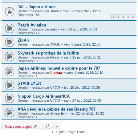
JAL - Japan airlines
Dernier message par
Julien
«
mer. 19 mars 2025, 19:12
Réponses :
88
1
2
3
4
5
Peach Aviation
Dernier message par
mahl
«
ven. 30 oct. 2020, 08:53
Réponses :
12
ZipAir
Dernier message par
AVION
«
ven. 8 mars 2019, 22:38
Skymark se protège de la faillite
Dernier message par
Flyzen
«
sam. 25 avr. 2015, 17:11
Réponses :
3
Japan Airlines: nouvelle cabine pour le 787
Dernier message par
thomas
«
sam. 6 sept. 2014, 18:10
Réponses :
1
STARFLYER
Dernier message par
UY707
«
jeu. 20 déc. 2012, 00:36
Nippon Cargo Airlines/NCA
Dernier message par
UY707
«
sam. 27 oct. 2012, 03:08
ANA dévoile la cabine de ses Boeing 787
Dernier message par
Skysurfer
«
mer. 22 juin 2011, 18:32
Réponses :
1
Nouveau sujet
11 sujets • Page
1
sur
1