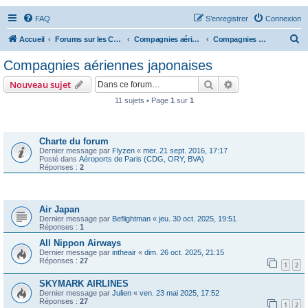
FAQ
S’enregistrer
Connexion
R
Accueil
Forums sur les Compagnies Aériennes
Compagnies aériennes d'Asie et d'Océanie
Compagnies aériennes japonaises
e
Compagnies aériennes japonaises
c
Rechercher
Recherche avanc
Nouveau sujet
h
11 sujets • Page
1
sur
1
e
Annonces
r
c
Charte du forum
Dernier message par
Flyzen
«
mer. 21 sept. 2016, 17:17
h
Posté dans
Aéroports de Paris (CDG, ORY, BVA)
Réponses :
2
e
r
Sujets
Air Japan
Dernier message par
Beflightman
«
jeu. 30 oct. 2025, 19:51
Réponses :
1
All Nippon Airways
Dernier message par
intheair
«
dim. 26 oct. 2025, 21:15
Réponses :
27
1
2
SKYMARK AIRLINES
Dernier message par
Julien
«
ven. 23 mai 2025, 17:52
Réponses :
27
1
2