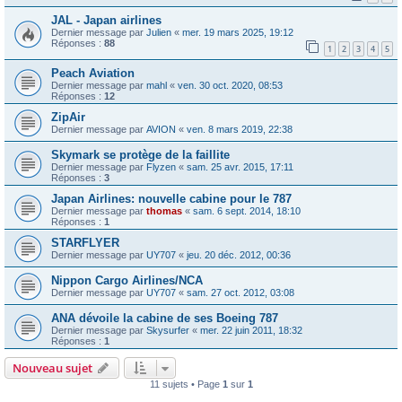
JAL - Japan airlines
Dernier message par
Julien
«
mer. 19 mars 2025, 19:12
Réponses :
88
1
2
3
4
5
Peach Aviation
Dernier message par
mahl
«
ven. 30 oct. 2020, 08:53
Réponses :
12
ZipAir
Dernier message par
AVION
«
ven. 8 mars 2019, 22:38
Skymark se protège de la faillite
Dernier message par
Flyzen
«
sam. 25 avr. 2015, 17:11
Réponses :
3
Japan Airlines: nouvelle cabine pour le 787
Dernier message par
thomas
«
sam. 6 sept. 2014, 18:10
Réponses :
1
STARFLYER
Dernier message par
UY707
«
jeu. 20 déc. 2012, 00:36
Nippon Cargo Airlines/NCA
Dernier message par
UY707
«
sam. 27 oct. 2012, 03:08
ANA dévoile la cabine de ses Boeing 787
Dernier message par
Skysurfer
«
mer. 22 juin 2011, 18:32
Réponses :
1
Nouveau sujet
11 sujets • Page
1
sur
1