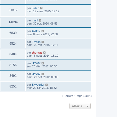
par
Julien
91517
mer. 19 mars 2025, 19:12
par
mahl
14894
ven. 30 oct. 2020, 08:53
par
AVION
6839
ven. 8 mars 2019, 22:38
par
Flyzen
9524
sam. 25 avr. 2015, 17:11
par
thomas
8484
sam. 6 sept. 2014, 18:10
par
UY707
8156
jeu. 20 déc. 2012, 00:36
par
UY707
8491
sam. 27 oct. 2012, 03:08
par
Skysurfer
8251
mer. 22 juin 2011, 18:32
11 sujets • Page
1
sur
1
Aller à