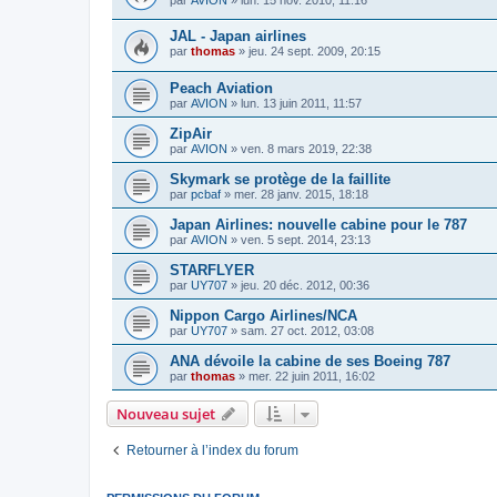
JAL - Japan airlines
par
thomas
»
jeu. 24 sept. 2009, 20:15
Peach Aviation
par
AVION
»
lun. 13 juin 2011, 11:57
ZipAir
par
AVION
»
ven. 8 mars 2019, 22:38
Skymark se protège de la faillite
par
pcbaf
»
mer. 28 janv. 2015, 18:18
Japan Airlines: nouvelle cabine pour le 787
par
AVION
»
ven. 5 sept. 2014, 23:13
STARFLYER
par
UY707
»
jeu. 20 déc. 2012, 00:36
Nippon Cargo Airlines/NCA
par
UY707
»
sam. 27 oct. 2012, 03:08
ANA dévoile la cabine de ses Boeing 787
par
thomas
»
mer. 22 juin 2011, 16:02
Nouveau sujet
Retourner à l’index du forum