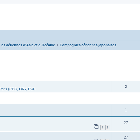
es aériennes d'Asie et d'Océanie
Compagnies aériennes japonaises
cher
cherche avancée
RÉPONSES
2
 Paris (CDG, ORY, BVA)
RÉPONSES
1
27
1
2
27