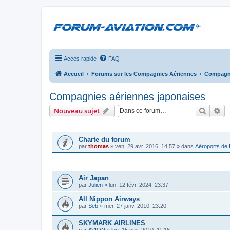
Accès rapide
FAQ
Accueil
Forums sur les Compagnies Aériennes
Compagni
Compagnies aériennes japonaises
Recher
Re
Nouveau sujet
ANNONCES
Charte du forum
par
thomas
»
ven. 29 avr. 2016, 14:57
» dans
Aéroports de
SUJETS
Air Japan
par
Julien
»
lun. 12 févr. 2024, 23:37
All Nippon Airways
par
Seb
»
mer. 27 janv. 2010, 23:20
SKYMARK AIRLINES
par
AVION
»
lun. 15 nov. 2010, 11:16