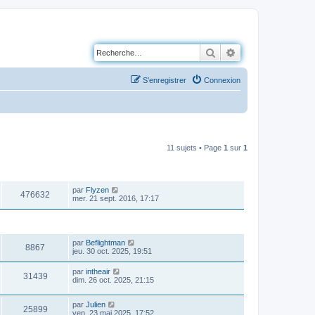
Rechercher
Recherche avancé
S’enregistrer
Connexion
11 sujets • Page
1
sur
1
VUES
DERNIER MESSAGE
par
Flyzen
476632
mer. 21 sept. 2016, 17:17
VUES
DERNIER MESSAGE
par
Beflightman
8867
jeu. 30 oct. 2025, 19:51
par
intheair
31439
dim. 26 oct. 2025, 21:15
par
Julien
25899
ven. 23 mai 2025, 17:52