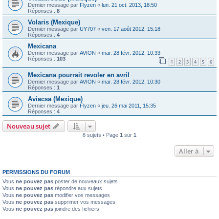
Dernier message par
Flyzen
«
lun. 21 oct. 2013, 18:50
Réponses :
8
Volaris (Mexique)
Dernier message par
UY707
«
ven. 17 août 2012, 15:18
Réponses :
4
Mexicana
Dernier message par
AVION
«
mar. 28 févr. 2012, 10:33
Réponses :
103
1
2
3
4
5
6
Mexicana pourrait revoler en avril
Dernier message par
AVION
«
mar. 28 févr. 2012, 10:30
Réponses :
1
Aviacsa (Mexique)
Dernier message par
Flyzen
«
jeu. 26 mai 2011, 15:35
Réponses :
4
Nouveau sujet
8 sujets • Page
1
sur
1
Aller à
PERMISSIONS DU FORUM
Vous
ne pouvez pas
poster de nouveaux sujets
Vous
ne pouvez pas
répondre aux sujets
Vous
ne pouvez pas
modifier vos messages
Vous
ne pouvez pas
supprimer vos messages
Vous
ne pouvez pas
joindre des fichiers