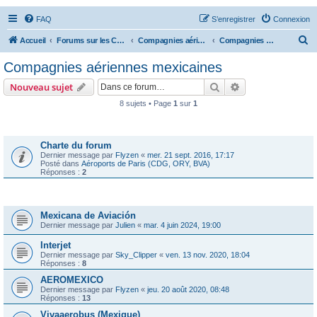
FAQ
S’enregistrer
Connexion
R
Accueil
Forums sur les Compagnies Aériennes
Compagnies aériennes des Amériques
Compagnies aériennes mexicaines
e
Compagnies aériennes mexicaines
c
Rechercher
Recherche avanc
Nouveau sujet
h
8 sujets • Page
1
sur
1
e
Annonces
r
c
Charte du forum
Dernier message par
Flyzen
«
mer. 21 sept. 2016, 17:17
h
Posté dans
Aéroports de Paris (CDG, ORY, BVA)
Réponses :
2
e
r
Sujets
Mexicana de Aviación
Dernier message par
Julien
«
mar. 4 juin 2024, 19:00
Interjet
Dernier message par
Sky_Clipper
«
ven. 13 nov. 2020, 18:04
Réponses :
8
AEROMEXICO
Dernier message par
Flyzen
«
jeu. 20 août 2020, 08:48
Réponses :
13
Vivaaerobus (Mexique)