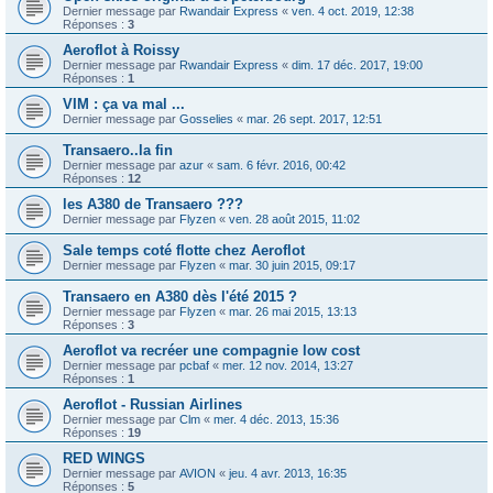
Dernier message par
Rwandair Express
«
ven. 4 oct. 2019, 12:38
Réponses :
3
Aeroflot à Roissy
Dernier message par
Rwandair Express
«
dim. 17 déc. 2017, 19:00
Réponses :
1
VIM : ça va mal ...
Dernier message par
Gosselies
«
mar. 26 sept. 2017, 12:51
Transaero..la fin
Dernier message par
azur
«
sam. 6 févr. 2016, 00:42
Réponses :
12
les A380 de Transaero ???
Dernier message par
Flyzen
«
ven. 28 août 2015, 11:02
Sale temps coté flotte chez Aeroflot
Dernier message par
Flyzen
«
mar. 30 juin 2015, 09:17
Transaero en A380 dès l'été 2015 ?
Dernier message par
Flyzen
«
mar. 26 mai 2015, 13:13
Réponses :
3
Aeroflot va recréer une compagnie low cost
Dernier message par
pcbaf
«
mer. 12 nov. 2014, 13:27
Réponses :
1
Aeroflot - Russian Airlines
Dernier message par
Clm
«
mer. 4 déc. 2013, 15:36
Réponses :
19
RED WINGS
Dernier message par
AVION
«
jeu. 4 avr. 2013, 16:35
Réponses :
5