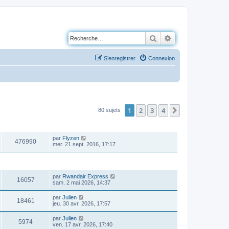
Rechercher
Recherche avancé
S’enregistrer
Connexion
1
2
3
4
Suivante
80 sujets
VUES
DERNIER MESSAGE
par
Flyzen
476990
mer. 21 sept. 2016, 17:17
VUES
DERNIER MESSAGE
par
Rwandair Express
16057
sam. 2 mai 2026, 14:37
par
Julien
18461
jeu. 30 avr. 2026, 17:57
par
Julien
5974
ven. 17 avr. 2026, 17:40