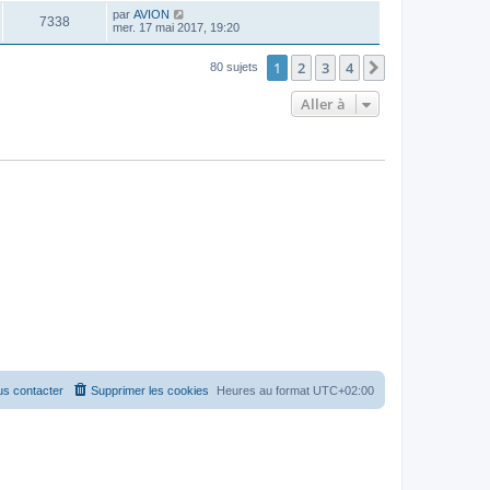
par
AVION
7338
mer. 17 mai 2017, 19:20
1
2
3
4
Suivante
80 sujets
Aller à
s contacter
Supprimer les cookies
Heures au format
UTC+02:00