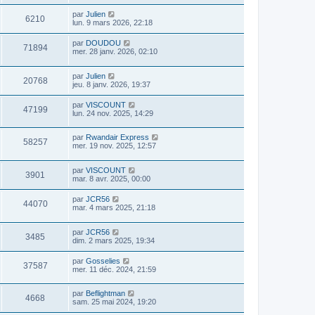
par
Julien
6210
lun. 9 mars 2026, 22:18
par
DOUDOU
71894
mer. 28 janv. 2026, 02:10
par
Julien
20768
jeu. 8 janv. 2026, 19:37
par
VISCOUNT
47199
lun. 24 nov. 2025, 14:29
par
Rwandair Express
58257
mer. 19 nov. 2025, 12:57
par
VISCOUNT
3901
mar. 8 avr. 2025, 00:00
par
JCR56
44070
mar. 4 mars 2025, 21:18
par
JCR56
3485
dim. 2 mars 2025, 19:34
par
Gosselies
37587
mer. 11 déc. 2024, 21:59
par
Beflightman
4668
sam. 25 mai 2024, 19:20