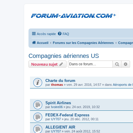
Accès rapide
FAQ
Accueil
Forums sur les Compagnies Aériennes
Compagni
Compagnies aériennes US
Recher
Re
Nouveau sujet
ANNONCES
Charte du forum
par
thomas
»
ven. 29 avr. 2016, 14:57
» dans
Aéroports de
SUJETS
Spirit Airlines
par
Ivoire06
»
jeu. 24 oct. 2019, 10:32
FEDEX-Federal Express
par
UY707
»
jeu. 20 déc. 2012, 00:11
ALLEGIENT AIR
par
UY707
»
ven. 24 août 2012, 15:52