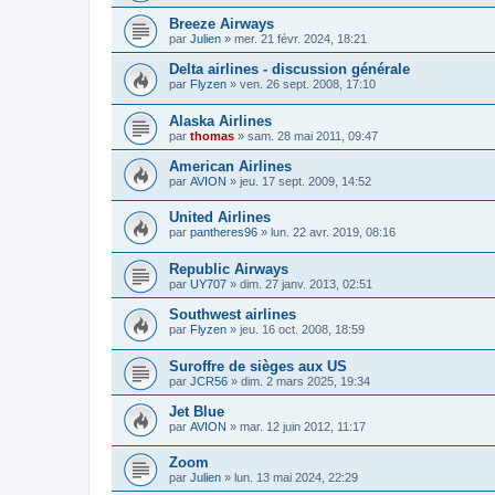
Breeze Airways
par
Julien
»
mer. 21 févr. 2024, 18:21
Delta airlines - discussion générale
par
Flyzen
»
ven. 26 sept. 2008, 17:10
Alaska Airlines
par
thomas
»
sam. 28 mai 2011, 09:47
American Airlines
par
AVION
»
jeu. 17 sept. 2009, 14:52
United Airlines
par
pantheres96
»
lun. 22 avr. 2019, 08:16
Republic Airways
par
UY707
»
dim. 27 janv. 2013, 02:51
Southwest airlines
par
Flyzen
»
jeu. 16 oct. 2008, 18:59
Suroffre de sièges aux US
par
JCR56
»
dim. 2 mars 2025, 19:34
Jet Blue
par
AVION
»
mar. 12 juin 2012, 11:17
Zoom
par
Julien
»
lun. 13 mai 2024, 22:29