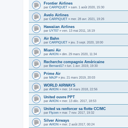
Frontier Airlines
par
CARPIQUET
»
sam. 1 août 2020, 15:30
Avelo Airlines
par
CARPIQUET
»
mer. 28 avr. 2021, 19:26
Hawaiian Airlines
par
UY707
»
ven. 13 mai 2011, 16:19
Air Bahn
par
CARPIQUET
»
jeu. 3 sept. 2020, 18:00
Miami Air
par
AVION
»
dim. 29 mars 2020, 11:34
Recherche compagnie Américaine
par
Bernard17
»
lun. 1 avr. 2019, 19:30
Prime Air
par
MAJP
»
jeu. 21 mars 2019, 20:03
WORLD AIRWAYS
par
AVION
»
mer. 14 mars 2018, 22:56
United ouvre PPT
par
AVION
»
mer. 13 déc. 2017, 18:53
United va renforcer sa flotte CC/MC
par
Flyzen
»
mar. 7 nov. 2017, 19:32
Silver Airways
par
AVION
»
mer. 2 août 2017, 00:24