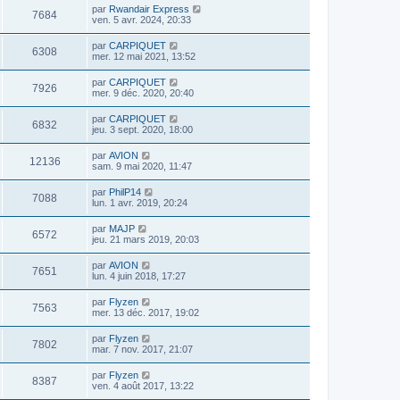
par
Rwandair Express
7684
ven. 5 avr. 2024, 20:33
par
CARPIQUET
6308
mer. 12 mai 2021, 13:52
par
CARPIQUET
7926
mer. 9 déc. 2020, 20:40
par
CARPIQUET
6832
jeu. 3 sept. 2020, 18:00
par
AVION
12136
sam. 9 mai 2020, 11:47
par
PhilP14
7088
lun. 1 avr. 2019, 20:24
par
MAJP
6572
jeu. 21 mars 2019, 20:03
par
AVION
7651
lun. 4 juin 2018, 17:27
par
Flyzen
7563
mer. 13 déc. 2017, 19:02
par
Flyzen
7802
mar. 7 nov. 2017, 21:07
par
Flyzen
8387
ven. 4 août 2017, 13:22