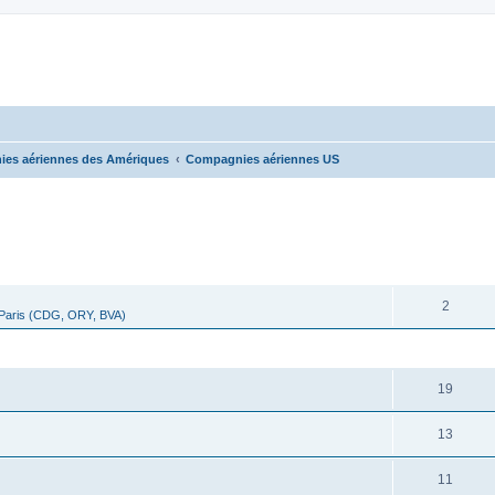
es aériennes des Amériques
Compagnies aériennes US
cher
cherche avancée
RÉPONSES
2
 Paris (CDG, ORY, BVA)
RÉPONSES
19
13
11