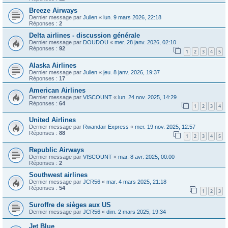
Breeze Airways
Dernier message par
Julien
«
lun. 9 mars 2026, 22:18
Réponses :
2
Delta airlines - discussion générale
Dernier message par
DOUDOU
«
mer. 28 janv. 2026, 02:10
Réponses :
92
1
2
3
4
5
Alaska Airlines
Dernier message par
Julien
«
jeu. 8 janv. 2026, 19:37
Réponses :
17
American Airlines
Dernier message par
VISCOUNT
«
lun. 24 nov. 2025, 14:29
Réponses :
64
1
2
3
4
United Airlines
Dernier message par
Rwandair Express
«
mer. 19 nov. 2025, 12:57
Réponses :
88
1
2
3
4
5
Republic Airways
Dernier message par
VISCOUNT
«
mar. 8 avr. 2025, 00:00
Réponses :
2
Southwest airlines
Dernier message par
JCR56
«
mar. 4 mars 2025, 21:18
Réponses :
54
1
2
3
Suroffre de sièges aux US
Dernier message par
JCR56
«
dim. 2 mars 2025, 19:34
Jet Blue