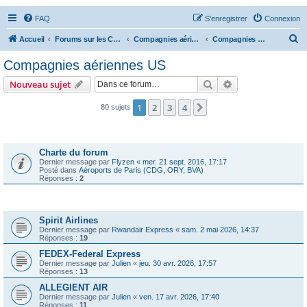
FAQ
S’enregistrer
Connexion
R
Accueil
Forums sur les Compagnies Aériennes
Compagnies aériennes des Amériques
Compagnies aériennes US
e
Compagnies aériennes US
c
Rechercher
Recherche avanc
Nouveau sujet
h
e
1
2
3
4
Suivante
80 sujets
r
Annonces
c
Charte du forum
h
Dernier message par
Flyzen
«
mer. 21 sept. 2016, 17:17
Posté dans
Aéroports de Paris (CDG, ORY, BVA)
e
Réponses :
2
r
Sujets
Spirit Airlines
Dernier message par
Rwandair Express
«
sam. 2 mai 2026, 14:37
Réponses :
19
FEDEX-Federal Express
Dernier message par
Julien
«
jeu. 30 avr. 2026, 17:57
Réponses :
13
ALLEGIENT AIR
Dernier message par
Julien
«
ven. 17 avr. 2026, 17:40
Réponses :
11