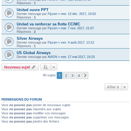
Réponses :
1
United ouvre PPT
Dernier message par
Flyzen
«
mer. 13 déc. 2017, 19:02
Réponses :
1
United va renforcer sa flotte CC/MC
Dernier message par
Flyzen
«
mar. 7 nov. 2017, 21:07
Réponses :
2
Silver Airways
Dernier message par
Flyzen
«
ven. 4 août 2017, 13:22
Réponses :
1
US Global Airways
Dernier message par
AVION
«
mer. 17 mai 2017, 19:20
Nouveau sujet
1
2
3
4
Suivante
80 sujets
Aller à
PERMISSIONS DU FORUM
Vous
ne pouvez pas
poster de nouveaux sujets
Vous
ne pouvez pas
répondre aux sujets
Vous
ne pouvez pas
modifier vos messages
Vous
ne pouvez pas
supprimer vos messages
Vous
ne pouvez pas
joindre des fichiers