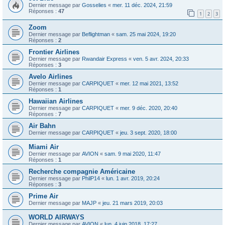
Dernier message par
Gosselies
«
mer. 11 déc. 2024, 21:59
Réponses :
47
1
2
3
Zoom
Dernier message par
Beflightman
«
sam. 25 mai 2024, 19:20
Réponses :
2
Frontier Airlines
Dernier message par
Rwandair Express
«
ven. 5 avr. 2024, 20:33
Réponses :
3
Avelo Airlines
Dernier message par
CARPIQUET
«
mer. 12 mai 2021, 13:52
Réponses :
1
Hawaiian Airlines
Dernier message par
CARPIQUET
«
mer. 9 déc. 2020, 20:40
Réponses :
7
Air Bahn
Dernier message par
CARPIQUET
«
jeu. 3 sept. 2020, 18:00
Miami Air
Dernier message par
AVION
«
sam. 9 mai 2020, 11:47
Réponses :
1
Recherche compagnie Américaine
Dernier message par
PhilP14
«
lun. 1 avr. 2019, 20:24
Réponses :
3
Prime Air
Dernier message par
MAJP
«
jeu. 21 mars 2019, 20:03
WORLD AIRWAYS
Dernier message par
AVION
«
lun. 4 juin 2018, 17:27