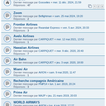
Dernier message par
Gosselies
«
mer. 11 déc. 2024, 21:59
Réponses :
47
1
2
3
Zoom
Dernier message par
Beflightman
«
sam. 25 mai 2024, 19:20
Réponses :
2
Frontier Airlines
Dernier message par
Rwandair Express
«
ven. 5 avr. 2024, 20:33
Réponses :
3
Avelo Airlines
Dernier message par
CARPIQUET
«
mer. 12 mai 2021, 13:52
Réponses :
1
Hawaiian Airlines
Dernier message par
CARPIQUET
«
mer. 9 déc. 2020, 20:40
Réponses :
7
Air Bahn
Dernier message par
CARPIQUET
«
jeu. 3 sept. 2020, 18:00
Miami Air
Dernier message par
AVION
«
sam. 9 mai 2020, 11:47
Réponses :
1
Recherche compagnie Américaine
Dernier message par
PhilP14
«
lun. 1 avr. 2019, 20:24
Réponses :
3
Prime Air
Dernier message par
MAJP
«
jeu. 21 mars 2019, 20:03
WORLD AIRWAYS
Dernier message par
AVION
«
lun. 4 juin 2018, 17:27