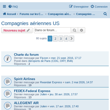
FAQ
S’enregistrer
Connexion
R
Accueil
Forums sur les Compagnies Aériennes
Compagnies aériennes des Amériques
Compagnies aériennes US
e
Compagnies aériennes US
c
Rechercher
Recherche avanc
Nouveau sujet
h
e
1
2
3
4
Suivante
80 sujets
r
Annonces
c
Charte du forum
h
Dernier message par
Flyzen
«
mer. 21 sept. 2016, 17:17
Posté dans
Aéroports de Paris (CDG, ORY, BVA)
e
Réponses :
2
r
Sujets
Spirit Airlines
Dernier message par
Rwandair Express
«
sam. 2 mai 2026, 14:37
Réponses :
19
FEDEX-Federal Express
Dernier message par
Julien
«
jeu. 30 avr. 2026, 17:57
Réponses :
13
ALLEGIENT AIR
Dernier message par
Julien
«
ven. 17 avr. 2026, 17:40
Réponses :
11