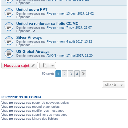
Réponses :
1
United ouvre PPT
Dernier message par
Flyzen
«
mer. 13 déc. 2017, 19:02
Réponses :
1
United va renforcer sa flotte CC/MC
Dernier message par
Flyzen
«
mar. 7 nov. 2017, 21:07
Réponses :
2
Silver Airways
Dernier message par
Flyzen
«
ven. 4 août 2017, 13:22
Réponses :
1
US Global Airways
Dernier message par
AVION
«
mer. 17 mai 2017, 19:20
Nouveau sujet
1
2
3
4
Suivante
80 sujets
Aller à
PERMISSIONS DU FORUM
Vous
ne pouvez pas
poster de nouveaux sujets
Vous
ne pouvez pas
répondre aux sujets
Vous
ne pouvez pas
modifier vos messages
Vous
ne pouvez pas
supprimer vos messages
Vous
ne pouvez pas
joindre des fichiers