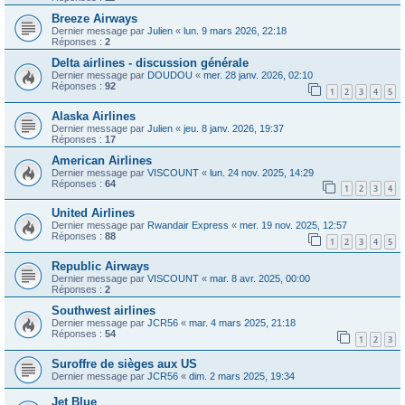
Breeze Airways
Dernier message par
Julien
«
lun. 9 mars 2026, 22:18
Réponses :
2
Delta airlines - discussion générale
Dernier message par
DOUDOU
«
mer. 28 janv. 2026, 02:10
Réponses :
92
1
2
3
4
5
Alaska Airlines
Dernier message par
Julien
«
jeu. 8 janv. 2026, 19:37
Réponses :
17
American Airlines
Dernier message par
VISCOUNT
«
lun. 24 nov. 2025, 14:29
Réponses :
64
1
2
3
4
United Airlines
Dernier message par
Rwandair Express
«
mer. 19 nov. 2025, 12:57
Réponses :
88
1
2
3
4
5
Republic Airways
Dernier message par
VISCOUNT
«
mar. 8 avr. 2025, 00:00
Réponses :
2
Southwest airlines
Dernier message par
JCR56
«
mar. 4 mars 2025, 21:18
Réponses :
54
1
2
3
Suroffre de sièges aux US
Dernier message par
JCR56
«
dim. 2 mars 2025, 19:34
Jet Blue