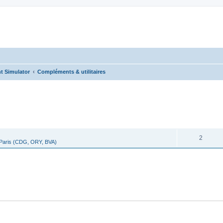
t Simulator
Compléments & utilitaires
cher
cherche avancée
RÉPONSES
2
 Paris (CDG, ORY, BVA)