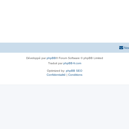
Nou
Développé par
phpBB
® Forum Software © phpBB Limited
Traduit par
phpBB-fr.com
Optimized by:
phpBB SEO
Confidentialité
|
Conditions