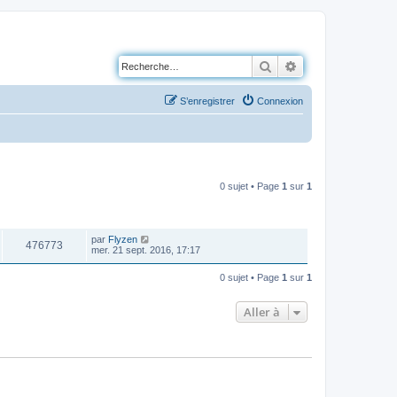
Rechercher
Recherche avancé
S’enregistrer
Connexion
0 sujet • Page
1
sur
1
VUES
DERNIER MESSAGE
par
Flyzen
476773
mer. 21 sept. 2016, 17:17
0 sujet • Page
1
sur
1
Aller à