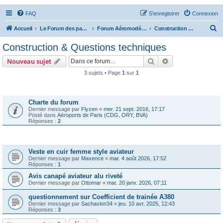
FAQ
S’enregistrer
Connexion
R
Accueil
Le Forum des passionnés d'aviation
Forum Aéromodélisme
Construction & Questions techniques
e
Construction & Questions techniques
c
Rechercher
Recherche avanc
Nouveau sujet
h
3 sujets • Page
1
sur
1
e
Annonces
r
c
Charte du forum
Dernier message par
Flyzen
«
mer. 21 sept. 2016, 17:17
h
Posté dans
Aéroports de Paris (CDG, ORY, BVA)
Réponses :
2
e
r
Sujets
Veste en cuir femme style aviateur
Dernier message par
Maxence
«
mar. 4 août 2026, 17:52
Réponses :
1
Avis canapé aviateur alu riveté
Dernier message par
Ottomar
«
mar. 20 janv. 2026, 07:11
questionnement sur Coefficient de trainée A380
Dernier message par
Sachavion34
«
jeu. 10 avr. 2025, 12:43
Réponses :
3