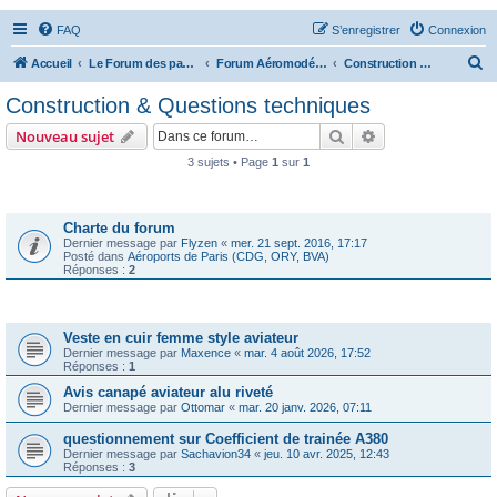
FAQ
S’enregistrer
Connexion
R
Accueil
Le Forum des passionnés d'aviation
Forum Aéromodélisme
Construction & Questions techniques
e
Construction & Questions techniques
c
Rechercher
Recherche avanc
Nouveau sujet
h
3 sujets • Page
1
sur
1
e
Annonces
r
c
Charte du forum
Dernier message par
Flyzen
«
mer. 21 sept. 2016, 17:17
h
Posté dans
Aéroports de Paris (CDG, ORY, BVA)
Réponses :
2
e
r
Sujets
Veste en cuir femme style aviateur
Dernier message par
Maxence
«
mar. 4 août 2026, 17:52
Réponses :
1
Avis canapé aviateur alu riveté
Dernier message par
Ottomar
«
mar. 20 janv. 2026, 07:11
questionnement sur Coefficient de trainée A380
Dernier message par
Sachavion34
«
jeu. 10 avr. 2025, 12:43
Réponses :
3