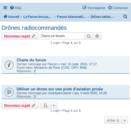
FAQ
S’enregistrer
Connexion
R
Accueil
Le Forum des passionnés d'aviation
Forum Aéromodélisme
Drônes radiocommandés
e
Drônes radiocommandés
c
Rechercher
Recherche avanc
Nouveau sujet
h
1 sujet • Page
1
sur
1
e
Annonces
r
c
Charte du forum
Dernier message par
Flyzen
«
mer. 21 sept. 2016, 17:17
h
Posté dans
Aéroports de Paris (CDG, ORY, BVA)
Réponses :
2
e
r
Sujets
Utiliser un drone sur une piste d'aviation privée
Dernier message par
christopheclavet
«
jeu. 6 août 2020, 14:28
Réponses :
2
Nouveau sujet
1 sujet • Page
1
sur
1
Aller à