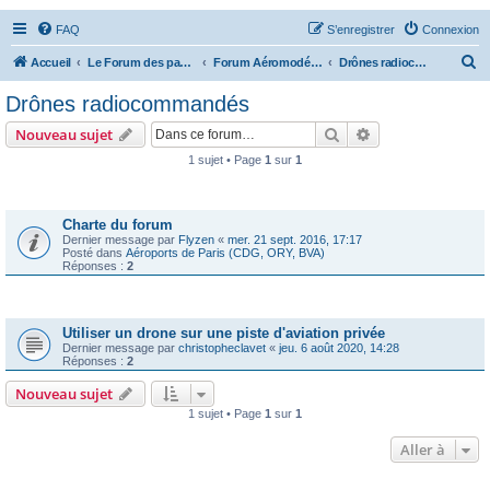
FAQ
S’enregistrer
Connexion
R
Accueil
Le Forum des passionnés d'aviation
Forum Aéromodélisme
Drônes radiocommandés
e
Drônes radiocommandés
c
Rechercher
Recherche avanc
Nouveau sujet
h
1 sujet • Page
1
sur
1
e
Annonces
r
c
Charte du forum
Dernier message par
Flyzen
«
mer. 21 sept. 2016, 17:17
h
Posté dans
Aéroports de Paris (CDG, ORY, BVA)
Réponses :
2
e
r
Sujets
Utiliser un drone sur une piste d'aviation privée
Dernier message par
christopheclavet
«
jeu. 6 août 2020, 14:28
Réponses :
2
Nouveau sujet
1 sujet • Page
1
sur
1
Aller à