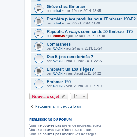
Grève chez Embraer
par
pcbaf
»
mer. 19 nov. 2014, 18:05
Première pièce produite pour l'Embraer 190-E2
par
pcbaf
»
mer. 22 oct. 2014, 11:49
Republic Airways commande 50 Embraer 175
par
thomas
»
jeu. 18 sept. 2014, 17:46
Commandes
par
AVION
»
jeu. 24 janv. 2013, 15:24
Des E-jets remotorisés ?
par
AVION
»
mar. 15 nov. 2011, 22:27
Embraer: un 150 sièges?
par
AVION
»
mer. 3 août 2011, 14:22
Embraer 190
par
AVION
»
ven. 20 mai 2011, 21:19
Nouveau sujet
Retourner à l’index du forum
PERMISSIONS DU FORUM
Vous
ne pouvez pas
poster de nouveaux sujets
Vous
ne pouvez pas
répondre aux sujets
Vous
ne pouvez pas
modifier vos messages