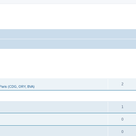
cher
cherche avancée
RÉPONSES
2
 Paris (CDG, ORY, BVA)
RÉPONSES
1
0
0