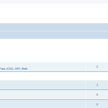
cher
cherche avancée
RÉPONSES
2
 Paris (CDG, ORY, BVA)
RÉPONSES
1
0
0