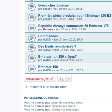
Grève chez Embraer
par
pcbaf
»
mer. 19 nov. 2014, 18:05
Première pièce produite pour l'Embraer 190-E2
par
pcbaf
»
mer. 22 oct. 2014, 11:49
Republic Airways commande 50 Embraer 175
par
thomas
»
jeu. 18 sept. 2014, 17:46
Commandes
par
AVION
»
jeu. 24 janv. 2013, 15:24
Des E-jets remotorisés ?
par
AVION
»
mar. 15 nov. 2011, 22:27
Embraer: un 150 sièges?
par
AVION
»
mer. 3 août 2011, 14:22
Embraer 190
par
AVION
»
ven. 20 mai 2011, 21:19
Nouveau sujet
Retourner à l’index du forum
PERMISSIONS DU FORUM
Vous
ne pouvez pas
poster de nouveaux sujets
Vous
ne pouvez pas
répondre aux sujets
Vous
ne pouvez pas
modifier vos messages