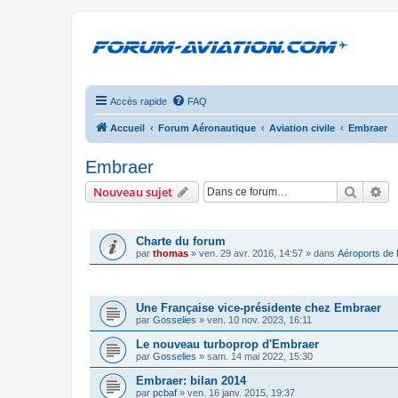
Accès rapide
FAQ
Accueil
Forum Aéronautique
Aviation civile
Embraer
Embraer
Recher
Re
Nouveau sujet
ANNONCES
Charte du forum
par
thomas
»
ven. 29 avr. 2016, 14:57
» dans
Aéroports de
SUJETS
Une Française vice-présidente chez Embraer
par
Gosselies
»
ven. 10 nov. 2023, 16:11
Le nouveau turboprop d'Embraer
par
Gosselies
»
sam. 14 mai 2022, 15:30
Embraer: bilan 2014
par
pcbaf
»
ven. 16 janv. 2015, 19:37