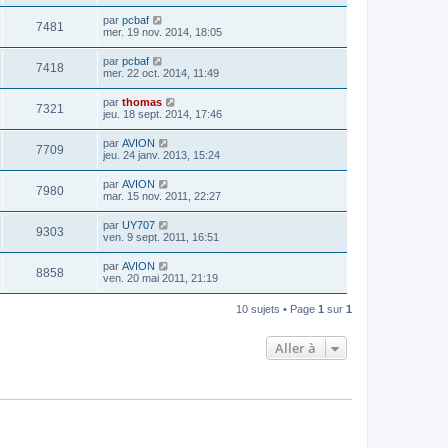
par
pcbaf
7481
mer. 19 nov. 2014, 18:05
par
pcbaf
7418
mer. 22 oct. 2014, 11:49
par
thomas
7321
jeu. 18 sept. 2014, 17:46
par
AVION
7709
jeu. 24 janv. 2013, 15:24
par
AVION
7980
mar. 15 nov. 2011, 22:27
par
UY707
9303
ven. 9 sept. 2011, 16:51
par
AVION
8858
ven. 20 mai 2011, 21:19
10 sujets • Page
1
sur
1
Aller à