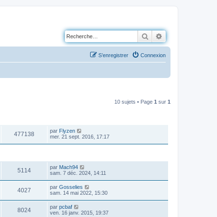
Rechercher
Recherche avancé
S’enregistrer
Connexion
10 sujets • Page
1
sur
1
VUES
DERNIER MESSAGE
par
Flyzen
477138
mer. 21 sept. 2016, 17:17
VUES
DERNIER MESSAGE
par
Mach94
5114
sam. 7 déc. 2024, 14:11
par
Gosselies
4027
sam. 14 mai 2022, 15:30
par
pcbaf
8024
ven. 16 janv. 2015, 19:37