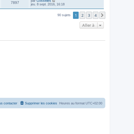
par
Gosselies
7897
jeu. 8 sept. 2016, 16:18
1
2
3
4
Suivante
90 sujets
Aller à
s contacter
Supprimer les cookies
Heures au format
UTC+02:00