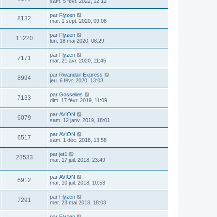
sam. 5 févr. 2022, 12:12
par
Flyzen
8132
mar. 1 sept. 2020, 09:08
par
Flyzen
11220
lun. 18 mai 2020, 08:29
par
Flyzen
7171
mar. 21 avr. 2020, 11:45
par
Rwandair Express
8994
jeu. 6 févr. 2020, 13:03
par
Gosselies
7133
dim. 17 févr. 2019, 11:09
par
AVION
6079
sam. 12 janv. 2019, 18:01
par
AVION
6517
sam. 1 déc. 2018, 13:58
par
jet1
23533
mar. 17 juil. 2018, 23:49
par
AVION
6912
mar. 10 juil. 2018, 10:53
par
Flyzen
7291
mer. 23 mai 2018, 18:03
par
Flyzen