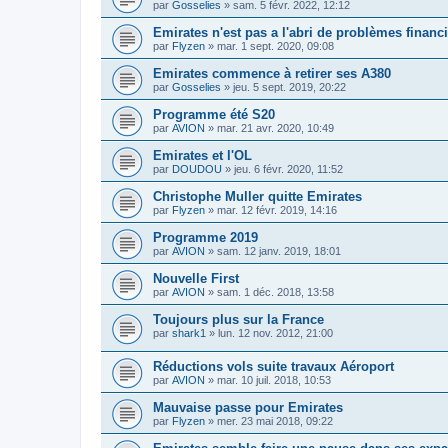
par
Gosselies
»
sam. 5 févr. 2022, 12:12
Emirates n'est pas a l'abri de problèmes financ
par
Flyzen
»
mar. 1 sept. 2020, 09:08
Emirates commence à retirer ses A380
par
Gosselies
»
jeu. 5 sept. 2019, 20:22
Programme été S20
par
AVION
»
mar. 21 avr. 2020, 10:49
Emirates et l'OL
par
DOUDOU
»
jeu. 6 févr. 2020, 11:52
Christophe Muller quitte Emirates
par
Flyzen
»
mar. 12 févr. 2019, 14:16
Programme 2019
par
AVION
»
sam. 12 janv. 2019, 18:01
Nouvelle First
par
AVION
»
sam. 1 déc. 2018, 13:58
Toujours plus sur la France
par
shark1
»
lun. 12 nov. 2012, 21:00
Réductions vols suite travaux Aéroport
par
AVION
»
mar. 10 juil. 2018, 10:53
Mauvaise passe pour Emirates
par
Flyzen
»
mer. 23 mai 2018, 09:22