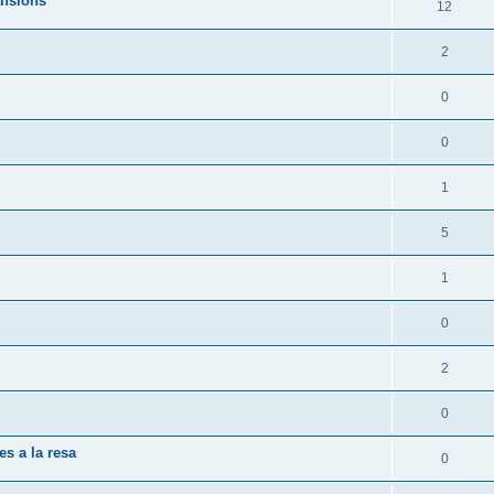
ansions
12
2
0
0
1
5
1
0
2
0
es a la resa
0