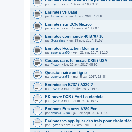
Emirates semble faire une pause dans ses exp
par
Flyzen
»
ven. 13 avr. 2018, 09:06
Emirates vs Qatar
par
Airbusfan
»
mer. 11 avr. 2018, 12:56
Emirates sur BCN/Mexico
par
Flyzen
»
sam. 17 mars 2018, 09:48
Emirates commande 40 B787-10
par
Gosselies
»
lun. 13 nov. 2017, 15:57
Emirates Rédaction Mémoire
par
esperanza53
»
ven. 21 avr. 2017, 13:15
Coupes dans le réseau DXB / USA
par
Flyzen
»
jeu. 20 avr. 2017, 08:50
Questionnaire en ligne
par
esperanza53
»
mer. 5 avr. 2017, 18:38
Emirates en B737 / A320 ?
par
Flyzen
»
mar. 14 févr. 2017, 14:40
EK ouvre DXB / Fort Lauderdale
par
Flyzen
»
mer. 12 oct. 2016, 10:47
Emirates Business A380 Bar
par
antonio76290
»
jeu. 29 sept. 2016, 11:00
Emirates va appliquer des frais pour choix sièg
par
Flyzen
»
sam. 17 sept. 2016, 11:12