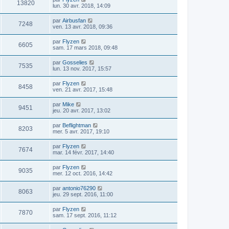
13820
lun. 30 avr. 2018, 14:09
par
Airbusfan
7248
ven. 13 avr. 2018, 09:36
par
Flyzen
6605
sam. 17 mars 2018, 09:48
par
Gosselies
7535
lun. 13 nov. 2017, 15:57
par
Flyzen
8458
ven. 21 avr. 2017, 15:48
par
Mike
9451
jeu. 20 avr. 2017, 13:02
par
Beflightman
8203
mer. 5 avr. 2017, 19:10
par
Flyzen
7674
mar. 14 févr. 2017, 14:40
par
Flyzen
9035
mer. 12 oct. 2016, 14:42
par
antonio76290
8063
jeu. 29 sept. 2016, 11:00
par
Flyzen
7870
sam. 17 sept. 2016, 11:12