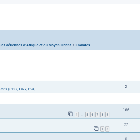
es aériennes d'Afrique et du Moyen Orient
Emirates
cher
cherche avancée
RÉPONSES
2
 Paris (CDG, ORY, BVA)
RÉPONSES
166
1
5
6
7
8
9
…
27
1
2
0