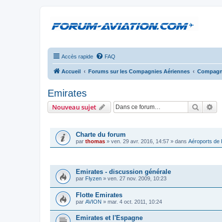
Accès rapide
FAQ
Accueil
Forums sur les Compagnies Aériennes
Compagni
Emirates
Recher
Re
Nouveau sujet
ANNONCES
Charte du forum
par
thomas
»
ven. 29 avr. 2016, 14:57
» dans
Aéroports de
SUJETS
Emirates - discussion générale
par
Flyzen
»
ven. 27 nov. 2009, 10:23
Flotte Emirates
par
AVION
»
mar. 4 oct. 2011, 10:24
Emirates et l'Espagne