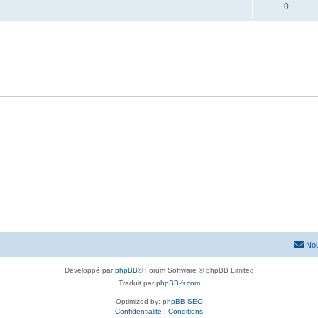
0
Nou
Développé par
phpBB
® Forum Software © phpBB Limited
Traduit par
phpBB-fr.com
Optimized by:
phpBB SEO
Confidentialité
|
Conditions