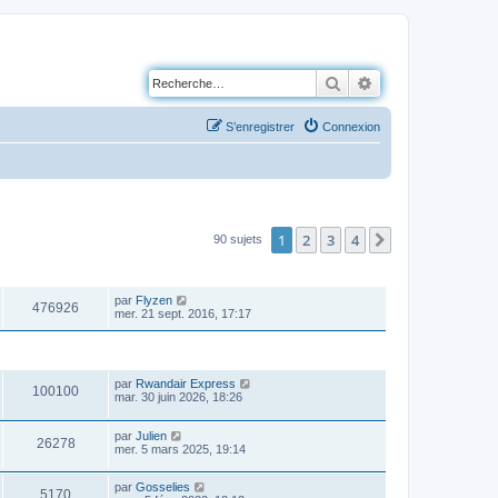
Rechercher
Recherche avancé
S’enregistrer
Connexion
1
2
3
4
Suivante
90 sujets
VUES
DERNIER MESSAGE
par
Flyzen
476926
mer. 21 sept. 2016, 17:17
VUES
DERNIER MESSAGE
par
Rwandair Express
100100
mar. 30 juin 2026, 18:26
par
Julien
26278
mer. 5 mars 2025, 19:14
par
Gosselies
5170