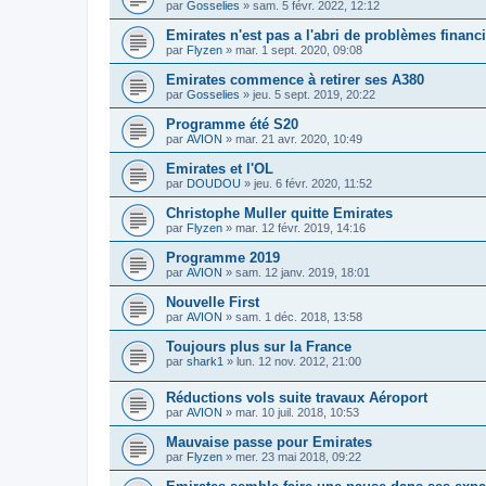
par
Gosselies
»
sam. 5 févr. 2022, 12:12
Emirates n'est pas a l'abri de problèmes financ
par
Flyzen
»
mar. 1 sept. 2020, 09:08
Emirates commence à retirer ses A380
par
Gosselies
»
jeu. 5 sept. 2019, 20:22
Programme été S20
par
AVION
»
mar. 21 avr. 2020, 10:49
Emirates et l'OL
par
DOUDOU
»
jeu. 6 févr. 2020, 11:52
Christophe Muller quitte Emirates
par
Flyzen
»
mar. 12 févr. 2019, 14:16
Programme 2019
par
AVION
»
sam. 12 janv. 2019, 18:01
Nouvelle First
par
AVION
»
sam. 1 déc. 2018, 13:58
Toujours plus sur la France
par
shark1
»
lun. 12 nov. 2012, 21:00
Réductions vols suite travaux Aéroport
par
AVION
»
mar. 10 juil. 2018, 10:53
Mauvaise passe pour Emirates
par
Flyzen
»
mer. 23 mai 2018, 09:22