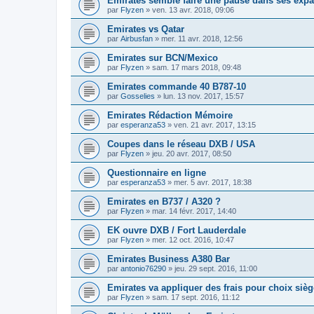
Emirates semble faire une pause dans ses exp
par
Flyzen
»
ven. 13 avr. 2018, 09:06
Emirates vs Qatar
par
Airbusfan
»
mer. 11 avr. 2018, 12:56
Emirates sur BCN/Mexico
par
Flyzen
»
sam. 17 mars 2018, 09:48
Emirates commande 40 B787-10
par
Gosselies
»
lun. 13 nov. 2017, 15:57
Emirates Rédaction Mémoire
par
esperanza53
»
ven. 21 avr. 2017, 13:15
Coupes dans le réseau DXB / USA
par
Flyzen
»
jeu. 20 avr. 2017, 08:50
Questionnaire en ligne
par
esperanza53
»
mer. 5 avr. 2017, 18:38
Emirates en B737 / A320 ?
par
Flyzen
»
mar. 14 févr. 2017, 14:40
EK ouvre DXB / Fort Lauderdale
par
Flyzen
»
mer. 12 oct. 2016, 10:47
Emirates Business A380 Bar
par
antonio76290
»
jeu. 29 sept. 2016, 11:00
Emirates va appliquer des frais pour choix sièg
par
Flyzen
»
sam. 17 sept. 2016, 11:12