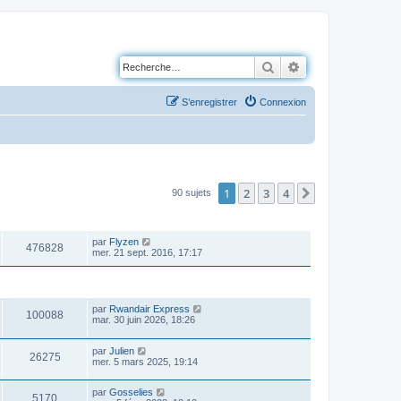
Rechercher
Recherche avancé
S’enregistrer
Connexion
1
2
3
4
Suivante
90 sujets
VUES
DERNIER MESSAGE
par
Flyzen
476828
mer. 21 sept. 2016, 17:17
VUES
DERNIER MESSAGE
par
Rwandair Express
100088
mar. 30 juin 2026, 18:26
par
Julien
26275
mer. 5 mars 2025, 19:14
par
Gosselies
5170