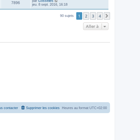
par
Gosselies
7896
jeu. 8 sept. 2016, 16:18
1
2
3
4
Suivante
90 sujets
Aller à
s contacter
Supprimer les cookies
Heures au format
UTC+02:00