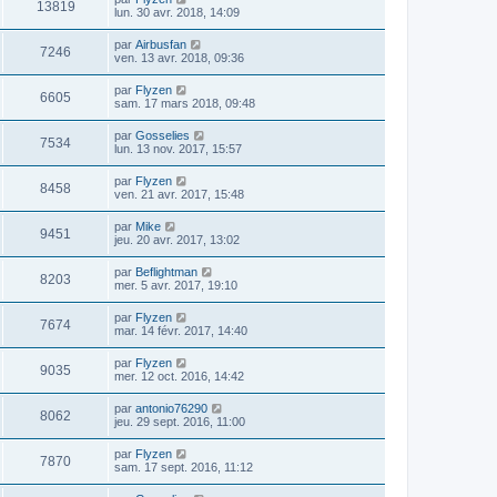
13819
lun. 30 avr. 2018, 14:09
par
Airbusfan
7246
ven. 13 avr. 2018, 09:36
par
Flyzen
6605
sam. 17 mars 2018, 09:48
par
Gosselies
7534
lun. 13 nov. 2017, 15:57
par
Flyzen
8458
ven. 21 avr. 2017, 15:48
par
Mike
9451
jeu. 20 avr. 2017, 13:02
par
Beflightman
8203
mer. 5 avr. 2017, 19:10
par
Flyzen
7674
mar. 14 févr. 2017, 14:40
par
Flyzen
9035
mer. 12 oct. 2016, 14:42
par
antonio76290
8062
jeu. 29 sept. 2016, 11:00
par
Flyzen
7870
sam. 17 sept. 2016, 11:12