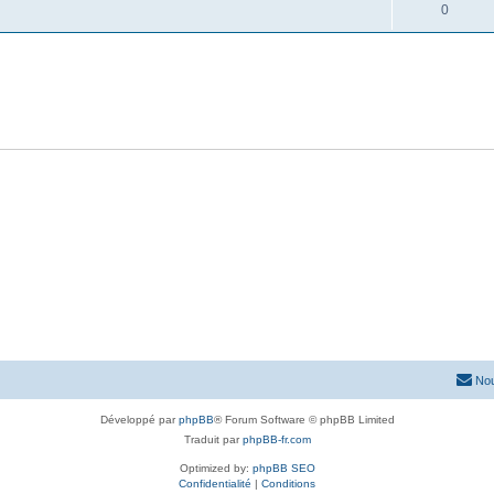
0
Nou
Développé par
phpBB
® Forum Software © phpBB Limited
Traduit par
phpBB-fr.com
Optimized by:
phpBB SEO
Confidentialité
|
Conditions