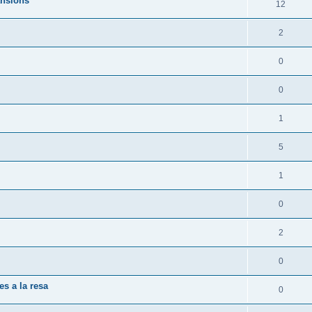
ansions
12
2
0
0
1
5
1
0
2
0
es a la resa
0