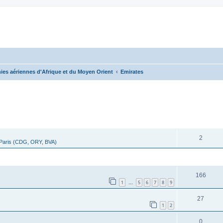
es aériennes d'Afrique et du Moyen Orient
Emirates
cher
cherche avancée
RÉPONSES
2
 Paris (CDG, ORY, BVA)
RÉPONSES
166
1
5
6
7
8
9
…
27
1
2
0