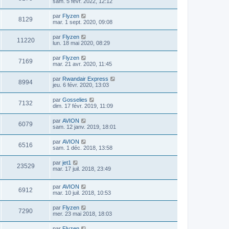
sam. 5 févr. 2022, 12:12
par
Flyzen
8129
mar. 1 sept. 2020, 09:08
par
Flyzen
11220
lun. 18 mai 2020, 08:29
par
Flyzen
7169
mar. 21 avr. 2020, 11:45
par
Rwandair Express
8994
jeu. 6 févr. 2020, 13:03
par
Gosselies
7132
dim. 17 févr. 2019, 11:09
par
AVION
6079
sam. 12 janv. 2019, 18:01
par
AVION
6516
sam. 1 déc. 2018, 13:58
par
jet1
23529
mar. 17 juil. 2018, 23:49
par
AVION
6912
mar. 10 juil. 2018, 10:53
par
Flyzen
7290
mer. 23 mai 2018, 18:03
par
Flyzen