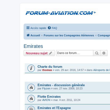
Accès rapide
FAQ
Accueil
Forums sur les Compagnies Aériennes
Compagni
Emirates
Recher
Re
Nouveau sujet
ANNONCES
Charte du forum
par
thomas
»
ven. 29 avr. 2016, 14:57
» dans
Aéroports de
SUJETS
Emirates - discussion générale
par
Flyzen
»
ven. 27 nov. 2009, 10:23
Flotte Emirates
par
AVION
»
mar. 4 oct. 2011, 10:24
Emirates et l'Espagne