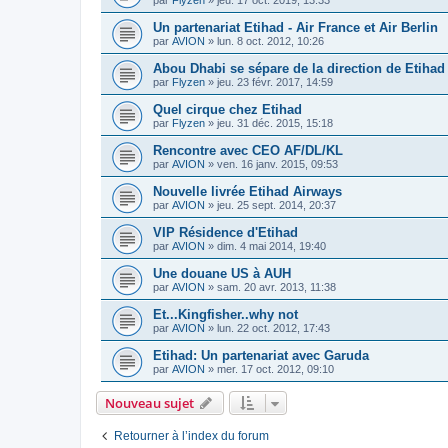
Un partenariat Etihad - Air France et Air Berlin
par
AVION
»
lun. 8 oct. 2012, 10:26
Abou Dhabi se sépare de la direction de Etihad
par
Flyzen
»
jeu. 23 févr. 2017, 14:59
Quel cirque chez Etihad
par
Flyzen
»
jeu. 31 déc. 2015, 15:18
Rencontre avec CEO AF/DL/KL
par
AVION
»
ven. 16 janv. 2015, 09:53
Nouvelle livrée Etihad Airways
par
AVION
»
jeu. 25 sept. 2014, 20:37
VIP Résidence d'Etihad
par
AVION
»
dim. 4 mai 2014, 19:40
Une douane US à AUH
par
AVION
»
sam. 20 avr. 2013, 11:38
Et...Kingfisher..why not
par
AVION
»
lun. 22 oct. 2012, 17:43
Etihad: Un partenariat avec Garuda
par
AVION
»
mer. 17 oct. 2012, 09:10
Nouveau sujet
Retourner à l’index du forum