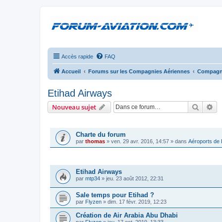
Accès rapide
FAQ
Accueil
Forums sur les Compagnies Aériennes
Compagni
Etihad Airways
Recher
Re
Nouveau sujet
ANNONCES
Charte du forum
par
thomas
»
ven. 29 avr. 2016, 14:57
» dans
Aéroports de
SUJETS
Etihad Airways
par
mtp34
»
jeu. 23 août 2012, 22:31
Sale temps pour Etihad ?
par
Flyzen
»
dim. 17 févr. 2019, 12:23
Création de Air Arabia Abu Dhabi
par
Flyzen
»
jeu. 17 oct. 2019, 13:33