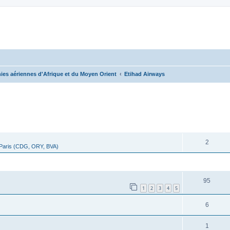
es aériennes d'Afrique et du Moyen Orient
Etihad Airways
cher
cherche avancée
RÉPONSES
2
 Paris (CDG, ORY, BVA)
RÉPONSES
95
1
2
3
4
5
6
1