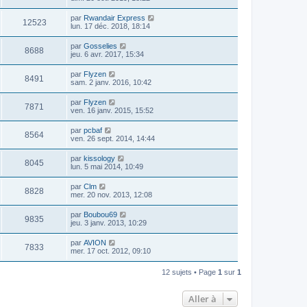
par
Rwandair Express
12523
lun. 17 déc. 2018, 18:14
par
Gosselies
8688
jeu. 6 avr. 2017, 15:34
par
Flyzen
8491
sam. 2 janv. 2016, 10:42
par
Flyzen
7871
ven. 16 janv. 2015, 15:52
par
pcbaf
8564
ven. 26 sept. 2014, 14:44
par
kissology
8045
lun. 5 mai 2014, 10:49
par
Clm
8828
mer. 20 nov. 2013, 12:08
par
Boubou69
9835
jeu. 3 janv. 2013, 10:29
par
AVION
7833
mer. 17 oct. 2012, 09:10
12 sujets • Page
1
sur
1
Aller à