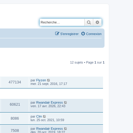
Rechercher
Recherche avancé
S’enregistrer
Connexion
12 sujets • Page
1
sur
1
VUES
DERNIER MESSAGE
par
Flyzen
477134
mer. 21 sept. 2016, 17:17
VUES
DERNIER MESSAGE
par
Rwandair Express
60621
ven. 17 avr. 2026, 22:43
par
Clm
8086
lun. 25 oct. 2021, 10:59
par
Rwandair Express
7508
dim. 20 oct. 2019, 18:22