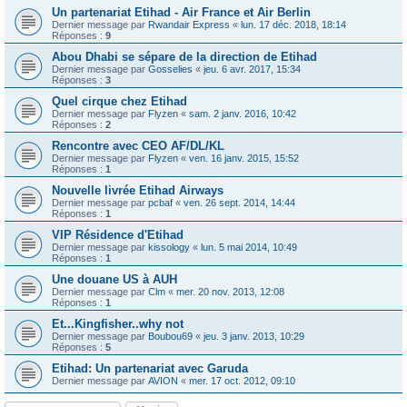
Un partenariat Etihad - Air France et Air Berlin
Dernier message par
Rwandair Express
«
lun. 17 déc. 2018, 18:14
Réponses :
9
Abou Dhabi se sépare de la direction de Etihad
Dernier message par
Gosselies
«
jeu. 6 avr. 2017, 15:34
Réponses :
3
Quel cirque chez Etihad
Dernier message par
Flyzen
«
sam. 2 janv. 2016, 10:42
Réponses :
2
Rencontre avec CEO AF/DL/KL
Dernier message par
Flyzen
«
ven. 16 janv. 2015, 15:52
Réponses :
1
Nouvelle livrée Etihad Airways
Dernier message par
pcbaf
«
ven. 26 sept. 2014, 14:44
Réponses :
1
VIP Résidence d'Etihad
Dernier message par
kissology
«
lun. 5 mai 2014, 10:49
Réponses :
1
Une douane US à AUH
Dernier message par
Clm
«
mer. 20 nov. 2013, 12:08
Réponses :
1
Et...Kingfisher..why not
Dernier message par
Boubou69
«
jeu. 3 janv. 2013, 10:29
Réponses :
5
Etihad: Un partenariat avec Garuda
Dernier message par
AVION
«
mer. 17 oct. 2012, 09:10