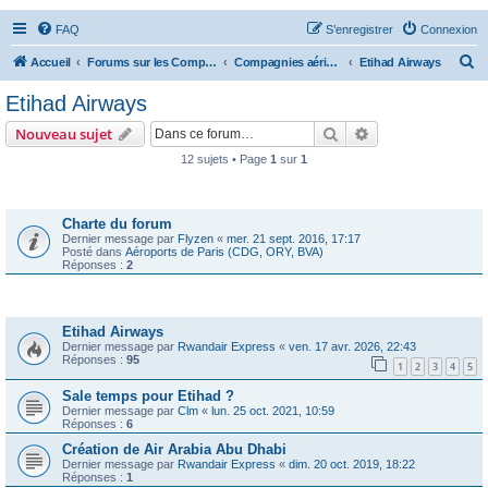
FAQ
S’enregistrer
Connexion
R
Accueil
Forums sur les Compagnies Aériennes
Compagnies aériennes d'Afrique et du Moyen Orient
Etihad Airways
e
Etihad Airways
c
Rechercher
Recherche avanc
Nouveau sujet
h
12 sujets • Page
1
sur
1
e
Annonces
r
c
Charte du forum
Dernier message par
Flyzen
«
mer. 21 sept. 2016, 17:17
h
Posté dans
Aéroports de Paris (CDG, ORY, BVA)
Réponses :
2
e
r
Sujets
Etihad Airways
Dernier message par
Rwandair Express
«
ven. 17 avr. 2026, 22:43
Réponses :
95
1
2
3
4
5
Sale temps pour Etihad ?
Dernier message par
Clm
«
lun. 25 oct. 2021, 10:59
Réponses :
6
Création de Air Arabia Abu Dhabi
Dernier message par
Rwandair Express
«
dim. 20 oct. 2019, 18:22
Réponses :
1