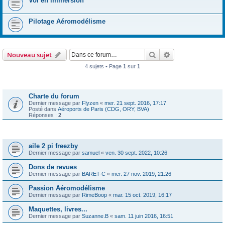
Vol en immersion
Pilotage Aéromodélisme
Rechercher
Recherche avanc
Nouveau sujet
4 sujets • Page
1
sur
1
Annonces
Charte du forum
Dernier message par
Flyzen
«
mer. 21 sept. 2016, 17:17
Posté dans
Aéroports de Paris (CDG, ORY, BVA)
Réponses :
2
Sujets
aile 2 pi freezby
Dernier message par
samuel
«
ven. 30 sept. 2022, 10:26
Dons de revues
Dernier message par
BARET-C
«
mer. 27 nov. 2019, 21:26
Passion Aéromodélisme
Dernier message par
RimeBoop
«
mar. 15 oct. 2019, 16:17
Maquettes, livres...
Dernier message par
Suzanne.B
«
sam. 11 juin 2016, 16:51