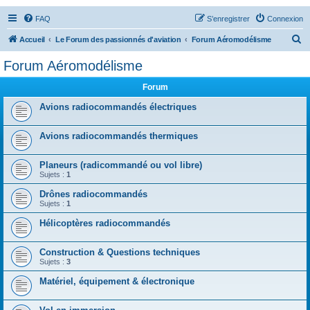
FAQ
S’enregistrer
Connexion
R
Accueil
Le Forum des passionnés d'aviation
Forum Aéromodélisme
e
Forum Aéromodélisme
c
Forum
h
e
Avions radiocommandés électriques
r
Avions radiocommandés thermiques
c
h
Planeurs (radicommandé ou vol libre)
e
Sujets :
1
r
Drônes radiocommandés
Sujets :
1
Hélicoptères radiocommandés
Construction & Questions techniques
Sujets :
3
Matériel, équipement & électronique