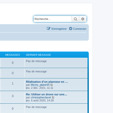
Rechercher
Recherche avancé
S’enregistrer
Connexion
MESSAGES
DERNIER MESSAGE
Pas de message
0
Pas de message
0
Réalisation d'un planneur en …
1
V
par
Mymy_plane44
o
jeu. 2 déc. 2021, 11:11
i
r
Re: Utiliser un drone sur une…
3
l
V
par
christopheclavet
e
o
jeu. 6 août 2020, 14:28
d
i
e
r
Pas de message
0
r
l
n
e