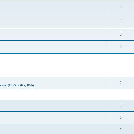
3
0
0
0
cher
cherche avancée
RÉPONSES
2
 Paris (CDG, ORY, BVA)
RÉPONSES
0
0
0