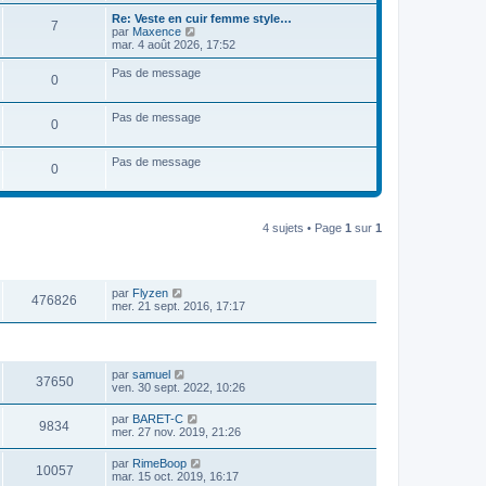
i
d
Re: Veste en cuir femme style…
e
e
7
V
par
Maxence
r
r
o
mar. 4 août 2026, 17:52
m
n
i
e
i
r
Pas de message
s
e
0
l
s
r
e
a
m
d
g
e
Pas de message
e
0
e
s
r
s
n
a
i
Pas de message
g
0
e
e
r
m
e
s
4 sujets • Page
1
sur
1
s
a
g
VUES
DERNIER MESSAGE
e
par
Flyzen
476826
mer. 21 sept. 2016, 17:17
VUES
DERNIER MESSAGE
par
samuel
37650
ven. 30 sept. 2022, 10:26
par
BARET-C
9834
mer. 27 nov. 2019, 21:26
par
RimeBoop
10057
mar. 15 oct. 2019, 16:17