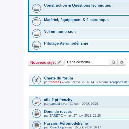
Construction & Questions techniques
Matériel, équipement & électronique
Vol en immersion
Pilotage Aéromodélisme
Recher
Re
Nouveau sujet
ANNONCES
Charte du forum
par
thomas
»
ven. 29 avr. 2016, 14:57
» dans
Aéroports de
SUJETS
aile 2 pi freezby
par
samuel
»
ven. 30 sept. 2022, 10:26
Dons de revues
par
BARET-C
»
mer. 27 nov. 2019, 21:26
Passion Aéromodélisme
par
RimeBoop
»
mar. 15 oct. 2019, 16:17