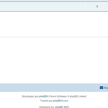
0
Nou
Développé par
phpBB
® Forum Software © phpBB Limited
Traduit par
phpBB-fr.com
Optimized by:
phpBB SEO