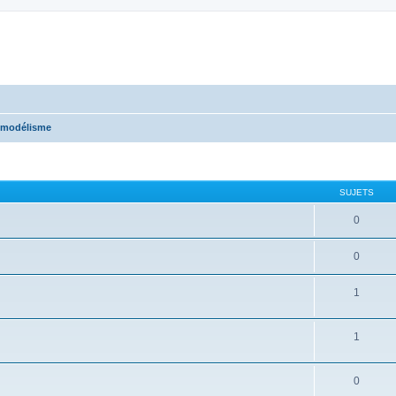
omodélisme
SUJETS
0
0
1
1
0