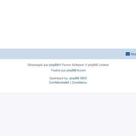
Nou
Développé par
phpBB
® Forum Software © phpBB Limited
Traduit par
phpBB-fr.com
Optimized by:
phpBB SEO
Confidentialité
|
Conditions