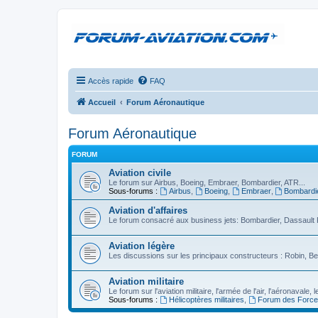
Accès rapide
FAQ
Accueil
Forum Aéronautique
Forum Aéronautique
FORUM
Aviation civile
Le forum sur Airbus, Boeing, Embraer, Bombardier, ATR...
Sous-forums :
Airbus
,
Boeing
,
Embraer
,
Bombardi
Aviation d'affaires
Le forum consacré aux business jets: Bombardier, Dassault F
Aviation légère
Les discussions sur les principaux constructeurs : Robin, Be
Aviation militaire
Le forum sur l'aviation militaire, l'armée de l'air, l'aéronavale
Sous-forums :
Hélicoptères militaires
,
Forum des Force