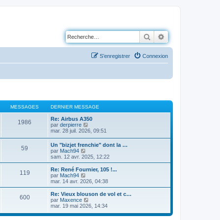
Rechercher
Recherche avancé
S’enregistrer
Connexion
MESSAGES
DERNIER MESSAGE
Re: Airbus A350
1986
V
par
derpierre
o
mar. 28 juil. 2026, 09:51
i
r
Un "bizjet frenchie" dont la …
59
l
V
par
Mach94
e
o
sam. 12 avr. 2025, 12:22
d
i
e
r
Re: René Fournier, 105 !...
r
119
l
V
par
Mach94
n
e
o
mar. 14 avr. 2026, 04:38
i
d
i
e
e
r
Re: Vieux blouson de vol et c…
r
600
r
l
V
par
Maxence
m
n
e
o
mar. 19 mai 2026, 14:34
e
i
d
i
s
e
e
r
s