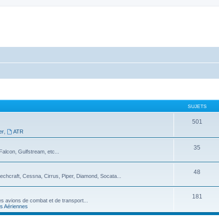
SUJETS
501
er
,
ATR
35
alcon, Gulfstream, etc...
48
echcraft, Cessna, Cirrus, Piper, Diamond, Socata...
181
, les avions de combat et de transport...
s Aériennes