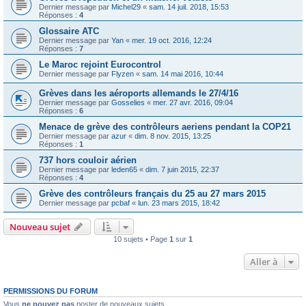
Dernier message par
Michel29
«
sam. 14 juil. 2018, 15:53
Réponses :
4
Glossaire ATC
Dernier message par
Yan
«
mer. 19 oct. 2016, 12:24
Réponses :
7
Le Maroc rejoint Eurocontrol
Dernier message par
Flyzen
«
sam. 14 mai 2016, 10:44
Grèves dans les aéroports allemands le 27/4/16
Dernier message par
Gosselies
«
mer. 27 avr. 2016, 09:04
Réponses :
6
Menace de grève des contrôleurs aeriens pendant la COP21
Dernier message par
azur
«
dim. 8 nov. 2015, 13:25
Réponses :
1
737 hors couloir aérien
Dernier message par
leden65
«
dim. 7 juin 2015, 22:37
Réponses :
4
Grève des contrôleurs français du 25 au 27 mars 2015
Dernier message par
pcbaf
«
lun. 23 mars 2015, 18:42
Nouveau sujet
10 sujets • Page
1
sur
1
Aller à
PERMISSIONS DU FORUM
Vous
ne pouvez pas
poster de nouveaux sujets