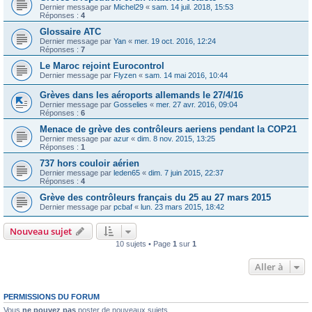
Dernier message par
Michel29
«
sam. 14 juil. 2018, 15:53
Réponses :
4
Glossaire ATC
Dernier message par
Yan
«
mer. 19 oct. 2016, 12:24
Réponses :
7
Le Maroc rejoint Eurocontrol
Dernier message par
Flyzen
«
sam. 14 mai 2016, 10:44
Grèves dans les aéroports allemands le 27/4/16
Dernier message par
Gosselies
«
mer. 27 avr. 2016, 09:04
Réponses :
6
Menace de grève des contrôleurs aeriens pendant la COP21
Dernier message par
azur
«
dim. 8 nov. 2015, 13:25
Réponses :
1
737 hors couloir aérien
Dernier message par
leden65
«
dim. 7 juin 2015, 22:37
Réponses :
4
Grève des contrôleurs français du 25 au 27 mars 2015
Dernier message par
pcbaf
«
lun. 23 mars 2015, 18:42
Nouveau sujet
10 sujets • Page
1
sur
1
Aller à
PERMISSIONS DU FORUM
Vous
ne pouvez pas
poster de nouveaux sujets