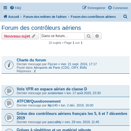
FAQ
S’enregistrer
Connexion
R
Accueil
Forum des métiers de l'aérien
Forum des contrôleurs aériens
e
Forum des contrôleurs aériens
c
Rechercher
Recherche avanc
Nouveau sujet
h
10 sujets • Page
1
sur
1
e
Annonces
r
c
Charte du forum
Dernier message par
Flyzen
«
mer. 21 sept. 2016, 17:17
h
Posté dans
Aéroports de Paris (CDG, ORY, BVA)
Réponses :
2
e
r
Sujets
Vols VFR en espace aérien de classe D
Dernier message par
aviationlaw
«
lun. 17 août 2020, 23:30
ATFCM/Questionnement
Dernier message par
lilijo140
«
lun. 2 déc. 2019, 16:00
Grève des contrôleurs aériens français les 5, 6 et 7 décembre
2019
Dernier message par
pascalblq
«
ven. 29 nov. 2019, 11:45
Grèves à répétition et un matériel vétuste