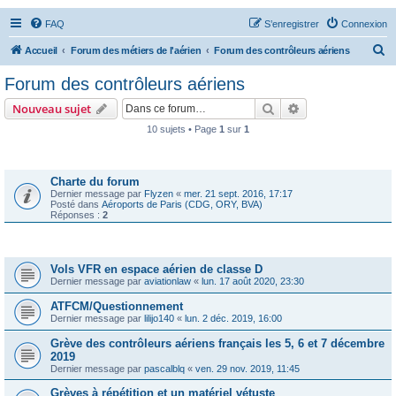
FAQ
S’enregistrer
Connexion
R
Accueil
Forum des métiers de l'aérien
Forum des contrôleurs aériens
e
Forum des contrôleurs aériens
c
Rechercher
Recherche avanc
Nouveau sujet
h
10 sujets • Page
1
sur
1
e
Annonces
r
c
Charte du forum
Dernier message par
Flyzen
«
mer. 21 sept. 2016, 17:17
h
Posté dans
Aéroports de Paris (CDG, ORY, BVA)
Réponses :
2
e
r
Sujets
Vols VFR en espace aérien de classe D
Dernier message par
aviationlaw
«
lun. 17 août 2020, 23:30
ATFCM/Questionnement
Dernier message par
lilijo140
«
lun. 2 déc. 2019, 16:00
Grève des contrôleurs aériens français les 5, 6 et 7 décembre
2019
Dernier message par
pascalblq
«
ven. 29 nov. 2019, 11:45
Grèves à répétition et un matériel vétuste