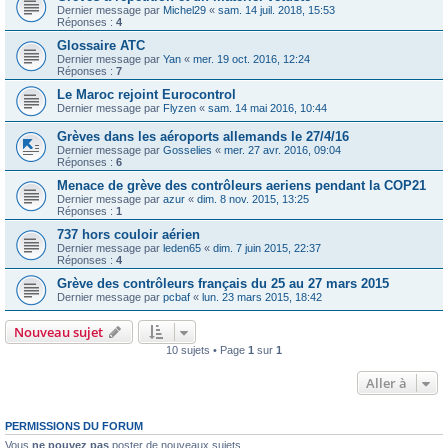
Dernier message par
Michel29
«
sam. 14 juil. 2018, 15:53
Réponses :
4
Glossaire ATC
Dernier message par
Yan
«
mer. 19 oct. 2016, 12:24
Réponses :
7
Le Maroc rejoint Eurocontrol
Dernier message par
Flyzen
«
sam. 14 mai 2016, 10:44
Grèves dans les aéroports allemands le 27/4/16
Dernier message par
Gosselies
«
mer. 27 avr. 2016, 09:04
Réponses :
6
Menace de grève des contrôleurs aeriens pendant la COP21
Dernier message par
azur
«
dim. 8 nov. 2015, 13:25
Réponses :
1
737 hors couloir aérien
Dernier message par
leden65
«
dim. 7 juin 2015, 22:37
Réponses :
4
Grève des contrôleurs français du 25 au 27 mars 2015
Dernier message par
pcbaf
«
lun. 23 mars 2015, 18:42
Nouveau sujet
10 sujets • Page
1
sur
1
Aller à
PERMISSIONS DU FORUM
Vous
ne pouvez pas
poster de nouveaux sujets