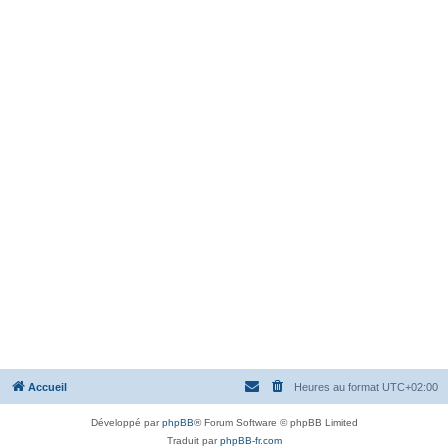
Accueil
Heures au format
UTC+02:00
Développé par
phpBB
® Forum Software © phpBB Limited
Traduit par
phpBB-fr.com