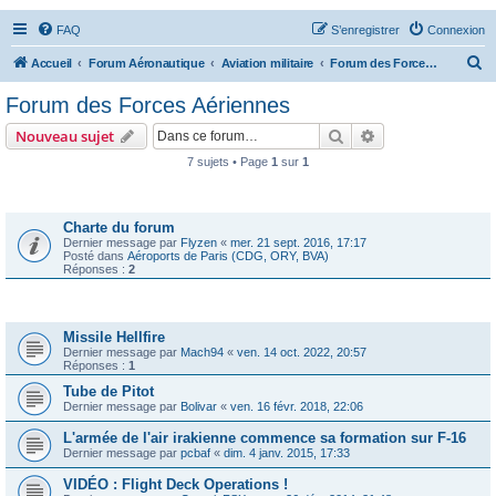
FAQ
S’enregistrer
Connexion
R
Accueil
Forum Aéronautique
Aviation militaire
Forum des Forces Aériennes
e
Forum des Forces Aériennes
c
Rechercher
Recherche avanc
Nouveau sujet
h
7 sujets • Page
1
sur
1
e
Annonces
r
c
Charte du forum
Dernier message par
Flyzen
«
mer. 21 sept. 2016, 17:17
h
Posté dans
Aéroports de Paris (CDG, ORY, BVA)
Réponses :
2
e
r
Sujets
Missile Hellfire
Dernier message par
Mach94
«
ven. 14 oct. 2022, 20:57
Réponses :
1
Tube de Pitot
Dernier message par
Bolivar
«
ven. 16 févr. 2018, 22:06
L'armée de l'air irakienne commence sa formation sur F-16
Dernier message par
pcbaf
«
dim. 4 janv. 2015, 17:33
VIDÉO : Flight Deck Operations !