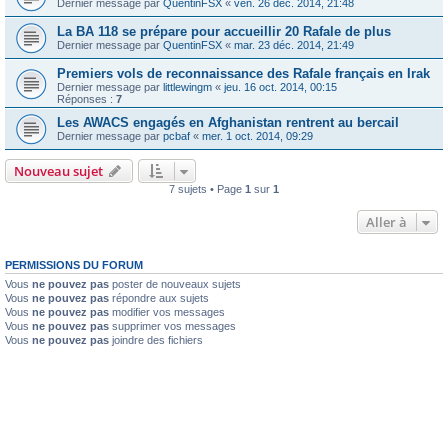
Dernier message par
QuentinFSX
«
ven. 26 déc. 2014, 21:48
La BA 118 se prépare pour accueillir 20 Rafale de plus
Dernier message par
QuentinFSX
«
mar. 23 déc. 2014, 21:49
Premiers vols de reconnaissance des Rafale français en Irak
Dernier message par
littlewingm
«
jeu. 16 oct. 2014, 00:15
Réponses :
7
Les AWACS engagés en Afghanistan rentrent au bercail
Dernier message par
pcbaf
«
mer. 1 oct. 2014, 09:29
Nouveau sujet
7 sujets • Page
1
sur
1
Aller à
PERMISSIONS DU FORUM
Vous
ne pouvez pas
poster de nouveaux sujets
Vous
ne pouvez pas
répondre aux sujets
Vous
ne pouvez pas
modifier vos messages
Vous
ne pouvez pas
supprimer vos messages
Vous
ne pouvez pas
joindre des fichiers