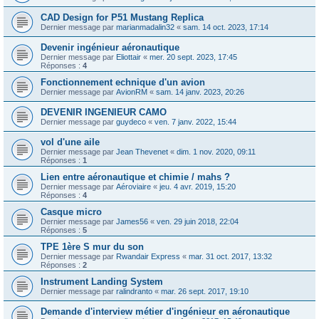
CAD Design for P51 Mustang Replica
Dernier message par
marianmadalin32
«
sam. 14 oct. 2023, 17:14
Devenir ingénieur aéronautique
Dernier message par
Eliottair
«
mer. 20 sept. 2023, 17:45
Réponses :
4
Fonctionnement echnique d'un avion
Dernier message par
AvionRM
«
sam. 14 janv. 2023, 20:26
DEVENIR INGENIEUR CAMO
Dernier message par
guydeco
«
ven. 7 janv. 2022, 15:44
vol d'une aile
Dernier message par
Jean Thevenet
«
dim. 1 nov. 2020, 09:11
Réponses :
1
Lien entre aéronautique et chimie / mahs ?
Dernier message par
Aéroviaire
«
jeu. 4 avr. 2019, 15:20
Réponses :
4
Casque micro
Dernier message par
James56
«
ven. 29 juin 2018, 22:04
Réponses :
5
TPE 1ère S mur du son
Dernier message par
Rwandair Express
«
mar. 31 oct. 2017, 13:32
Réponses :
2
Instrument Landing System
Dernier message par
ralindranto
«
mar. 26 sept. 2017, 19:10
Demande d'interview métier d'ingénieur en aéronautique