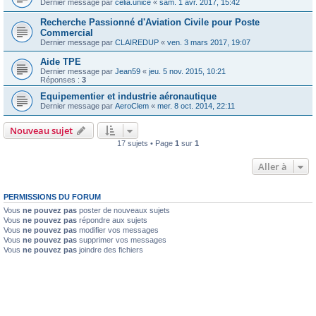
Dernier message par
celia.unice
«
sam. 1 avr. 2017, 15:42
Recherche Passionné d'Aviation Civile pour Poste
Commercial
Dernier message par
CLAIREDUP
«
ven. 3 mars 2017, 19:07
Aide TPE
Dernier message par
Jean59
«
jeu. 5 nov. 2015, 10:21
Réponses :
3
Equipementier et industrie aéronautique
Dernier message par
AeroClem
«
mer. 8 oct. 2014, 22:11
Nouveau sujet
17 sujets • Page
1
sur
1
Aller à
PERMISSIONS DU FORUM
Vous
ne pouvez pas
poster de nouveaux sujets
Vous
ne pouvez pas
répondre aux sujets
Vous
ne pouvez pas
modifier vos messages
Vous
ne pouvez pas
supprimer vos messages
Vous
ne pouvez pas
joindre des fichiers