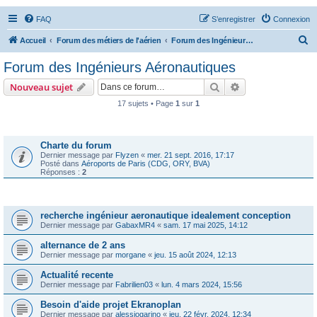
FAQ
S’enregistrer
Connexion
R
Accueil
Forum des métiers de l'aérien
Forum des Ingénieurs Aéronautiques
e
Forum des Ingénieurs Aéronautiques
c
Rechercher
Recherche avanc
Nouveau sujet
h
17 sujets • Page
1
sur
1
e
Annonces
r
c
Charte du forum
Dernier message par
Flyzen
«
mer. 21 sept. 2016, 17:17
h
Posté dans
Aéroports de Paris (CDG, ORY, BVA)
Réponses :
2
e
r
Sujets
recherche ingénieur aeronautique idealement conception
Dernier message par
GabaxMR4
«
sam. 17 mai 2025, 14:12
alternance de 2 ans
Dernier message par
morgane
«
jeu. 15 août 2024, 12:13
Actualité recente
Dernier message par
Fabrilien03
«
lun. 4 mars 2024, 15:56
Besoin d'aide projet Ekranoplan
Dernier message par
alessiogarino
«
jeu. 22 févr. 2024, 12:34