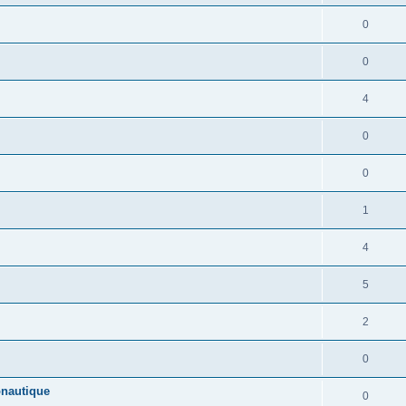
0
0
4
0
0
1
4
5
2
0
onautique
0