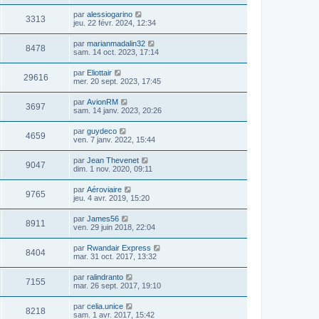
par
alessiogarino
3313
jeu. 22 févr. 2024, 12:34
par
marianmadalin32
8478
sam. 14 oct. 2023, 17:14
par
Eliottair
29616
mer. 20 sept. 2023, 17:45
par
AvionRM
3697
sam. 14 janv. 2023, 20:26
par
guydeco
4659
ven. 7 janv. 2022, 15:44
par
Jean Thevenet
9047
dim. 1 nov. 2020, 09:11
par
Aéroviaire
9765
jeu. 4 avr. 2019, 15:20
par
James56
8911
ven. 29 juin 2018, 22:04
par
Rwandair Express
8404
mar. 31 oct. 2017, 13:32
par
ralindranto
7155
mar. 26 sept. 2017, 19:10
par
celia.unice
8218
sam. 1 avr. 2017, 15:42