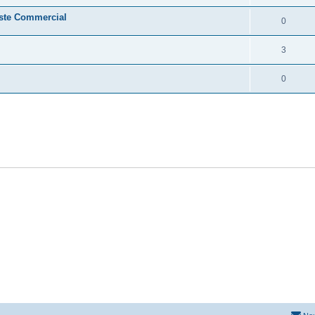
oste Commercial
0
3
0