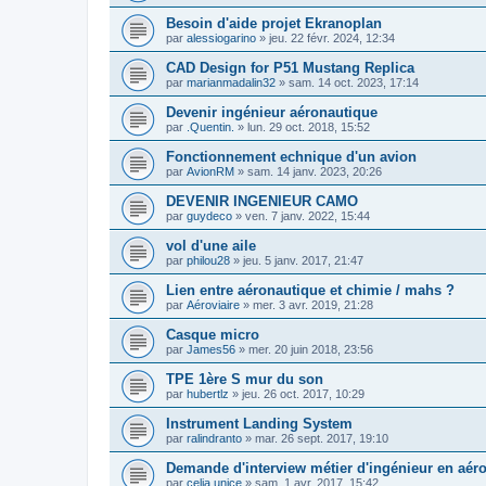
Besoin d'aide projet Ekranoplan
par
alessiogarino
»
jeu. 22 févr. 2024, 12:34
CAD Design for P51 Mustang Replica
par
marianmadalin32
»
sam. 14 oct. 2023, 17:14
Devenir ingénieur aéronautique
par
.Quentin.
»
lun. 29 oct. 2018, 15:52
Fonctionnement echnique d'un avion
par
AvionRM
»
sam. 14 janv. 2023, 20:26
DEVENIR INGENIEUR CAMO
par
guydeco
»
ven. 7 janv. 2022, 15:44
vol d'une aile
par
philou28
»
jeu. 5 janv. 2017, 21:47
Lien entre aéronautique et chimie / mahs ?
par
Aéroviaire
»
mer. 3 avr. 2019, 21:28
Casque micro
par
James56
»
mer. 20 juin 2018, 23:56
TPE 1ère S mur du son
par
hubertlz
»
jeu. 26 oct. 2017, 10:29
Instrument Landing System
par
ralindranto
»
mar. 26 sept. 2017, 19:10
Demande d'interview métier d'ingénieur en aér
par
celia.unice
»
sam. 1 avr. 2017, 15:42