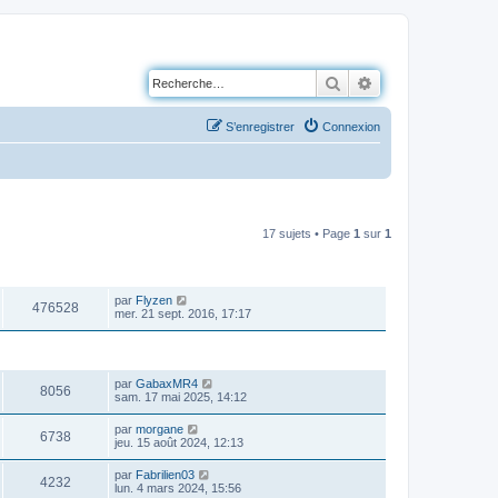
Rechercher
Recherche avancé
S’enregistrer
Connexion
17 sujets • Page
1
sur
1
VUES
DERNIER MESSAGE
par
Flyzen
476528
mer. 21 sept. 2016, 17:17
VUES
DERNIER MESSAGE
par
GabaxMR4
8056
sam. 17 mai 2025, 14:12
par
morgane
6738
jeu. 15 août 2024, 12:13
par
Fabrilien03
4232
lun. 4 mars 2024, 15:56