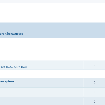
urs Aéronautiques
cher
cherche avancée
RÉPONSES
2
 Paris (CDG, ORY, BVA)
RÉPONSES
onception
0
0
0