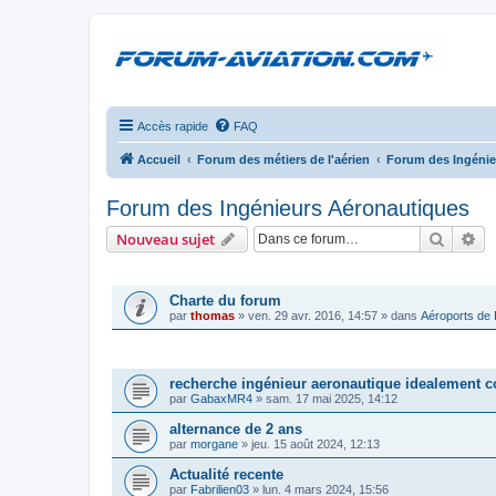
Accès rapide
FAQ
Accueil
Forum des métiers de l'aérien
Forum des Ingénie
Forum des Ingénieurs Aéronautiques
Recher
Re
Nouveau sujet
ANNONCES
Charte du forum
par
thomas
»
ven. 29 avr. 2016, 14:57
» dans
Aéroports de
SUJETS
recherche ingénieur aeronautique idealement c
par
GabaxMR4
»
sam. 17 mai 2025, 14:12
alternance de 2 ans
par
morgane
»
jeu. 15 août 2024, 12:13
Actualité recente
par
Fabrilien03
»
lun. 4 mars 2024, 15:56