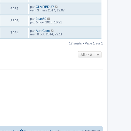
par
CLAIREDUP
6981
ven. 3 mars 2017, 19:07
par
Jean59
8893
jeu. 5 nov. 2015, 10:21
par
AeroClem
7954
mer. 8 oct. 2014, 22:11
17 sujets • Page
1
sur
1
Aller à