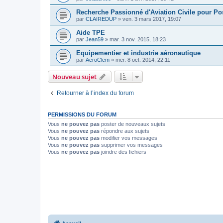
Recherche Passionné d'Aviation Civile pour P
par
CLAIREDUP
»
ven. 3 mars 2017, 19:07
Aide TPE
par
Jean59
»
mar. 3 nov. 2015, 18:23
Equipementier et industrie aéronautique
par
AeroClem
»
mer. 8 oct. 2014, 22:11
Nouveau sujet
Retourner à l’index du forum
PERMISSIONS DU FORUM
Vous
ne pouvez pas
poster de nouveaux sujets
Vous
ne pouvez pas
répondre aux sujets
Vous
ne pouvez pas
modifier vos messages
Vous
ne pouvez pas
supprimer vos messages
Vous
ne pouvez pas
joindre des fichiers