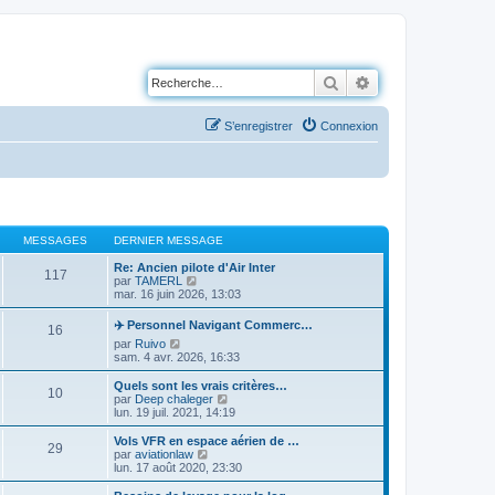
Rechercher
Recherche avancé
S’enregistrer
Connexion
MESSAGES
DERNIER MESSAGE
Re: Ancien pilote d'Air Inter
117
V
par
TAMERL
o
mar. 16 juin 2026, 13:03
i
r
✈️ Personnel Navigant Commerc…
16
l
V
par
Ruivo
e
o
sam. 4 avr. 2026, 16:33
d
i
e
r
Quels sont les vrais critères…
r
10
l
V
par
Deep chaleger
n
e
o
lun. 19 juil. 2021, 14:19
i
d
i
e
e
r
r
Vols VFR en espace aérien de …
29
r
l
m
V
par
aviationlaw
n
e
e
o
lun. 17 août 2020, 23:30
i
d
s
i
e
e
s
r