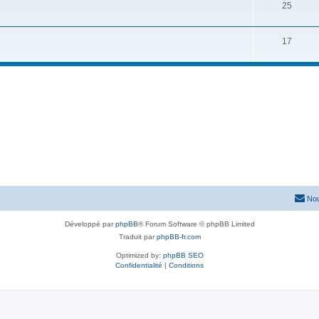
25
17
Nou
Développé par
phpBB
® Forum Software © phpBB Limited
Traduit par
phpBB-fr.com
Optimized by:
phpBB SEO
Confidentialité
|
Conditions