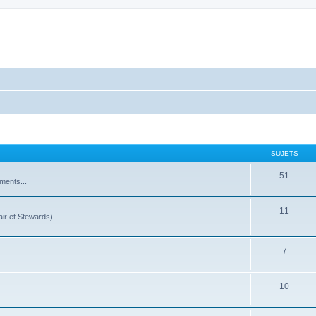
SUJETS
51
ments...
11
ir et Stewards)
7
10