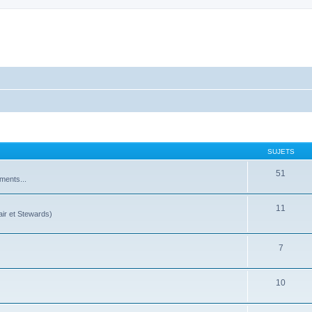
SUJETS
51
ments...
11
ir et Stewards)
7
10