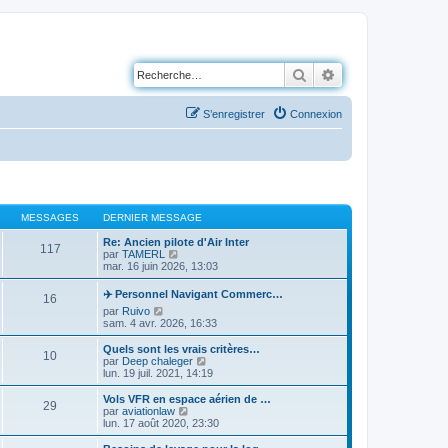
Rechercher
Recherche avancé
S’enregistrer
Connexion
MESSAGES
DERNIER MESSAGE
Re: Ancien pilote d'Air Inter
117
V
par
TAMERL
o
mar. 16 juin 2026, 13:03
i
r
✈️ Personnel Navigant Commerc…
16
l
V
par
Ruivo
e
o
sam. 4 avr. 2026, 16:33
d
i
e
r
Quels sont les vrais critères…
r
10
l
V
par
Deep chaleger
n
e
o
lun. 19 juil. 2021, 14:19
i
d
i
e
e
r
r
Vols VFR en espace aérien de …
29
r
l
m
V
par
aviationlaw
n
e
e
o
lun. 17 août 2020, 23:30
i
d
s
i
e
e
s
r