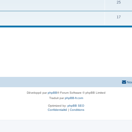
25
17
Nou
Développé par
phpBB
® Forum Software © phpBB Limited
Traduit par
phpBB-fr.com
Optimized by:
phpBB SEO
Confidentialité
|
Conditions